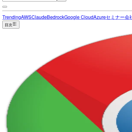
Trending
AWS
Claude
Bedrock
Google Cloud
Azure
セミナー
会
目次