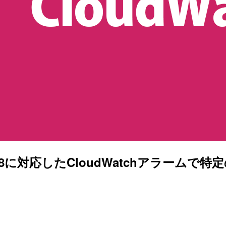
hmarkの3.8に対応したCloudWatchア