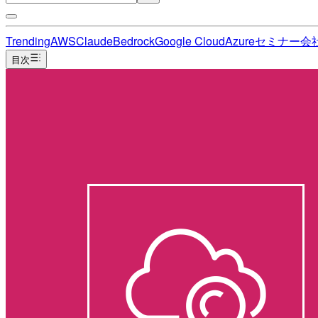
Trending
AWS
Claude
Bedrock
Google Cloud
Azure
セミナー
会
目次