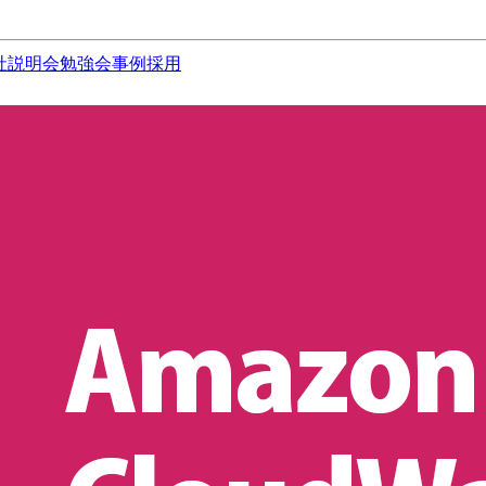
社説明会
勉強会
事例
採用