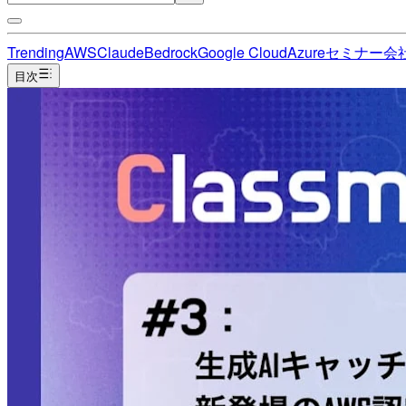
Trending
AWS
Claude
Bedrock
Google Cloud
Azure
セミナー
会
目次