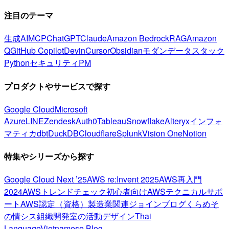
注目のテーマ
生成AI
MCP
ChatGPT
Claude
Amazon Bedrock
RAG
Amazon
Q
GitHub Copilot
Devin
Cursor
Obsidian
モダンデータスタック
Python
セキュリティ
PM
プロダクトやサービスで探す
Google Cloud
Microsoft
Azure
LINE
Zendesk
Auth0
Tableau
Snowflake
Alteryx
インフォ
マティカ
dbt
DuckDB
Cloudflare
Splunk
Vision One
Notion
特集やシリーズから探す
Google Cloud Next ’25
AWS re:Invent 2025
AWS再入門
2024
AWSトレンドチェック
初心者向け
AWSテクニカルサポ
ート
AWS認定（資格）
製造業関連
ジョインブログ
くらめそ
の情シス
組織開発室の活動
デザイン
Thai
Language
Vietnamese Blog