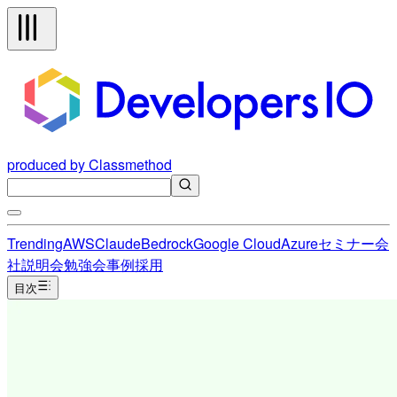
produced by Classmethod
Trending
AWS
Claude
Bedrock
Google Cloud
Azure
セミナー
会
社説明会
勉強会
事例
採用
目次