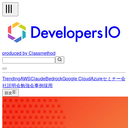
produced by Classmethod
Trending
AWS
Claude
Bedrock
Google Cloud
Azure
セミナー
会
社説明会
勉強会
事例
採用
目次