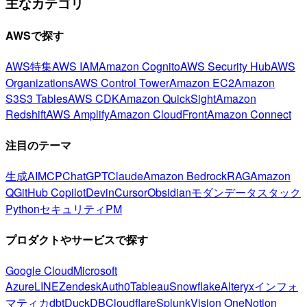
主なカテゴリ
AWSで探す
AWS特集
AWS IAM
Amazon Cognito
AWS Security Hub
AWS
Organizations
AWS Control Tower
Amazon EC2
Amazon
S3
S3 Tables
AWS CDK
Amazon QuickSight
Amazon
Redshift
AWS Amplify
Amazon CloudFront
Amazon Connect
注目のテーマ
生成AI
MCP
ChatGPT
Claude
Amazon Bedrock
RAG
Amazon
Q
GitHub Copilot
Devin
Cursor
Obsidian
モダンデータスタック
Python
セキュリティ
PM
プロダクトやサービスで探す
Google Cloud
Microsoft
Azure
LINE
Zendesk
Auth0
Tableau
Snowflake
Alteryx
インフォ
マティカ
dbt
DuckDB
Cloudflare
Splunk
Vision One
Notion