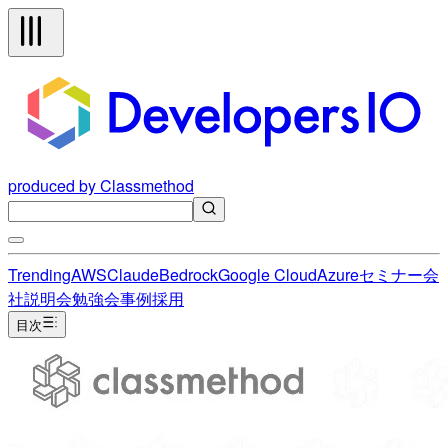
produced by Classmethod
Trending
AWS
Claude
Bedrock
Google Cloud
Azure
セミナー
会
社説明会
勉強会
事例
採用
目次