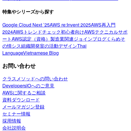
特集やシリーズから探す
Google Cloud Next ’25
AWS re:Invent 2025
AWS再入門
2024
AWSトレンドチェック
初心者向け
AWSテクニカルサポ
ート
AWS認定（資格）
製造業関連
ジョインブログ
くらめそ
の情シス
組織開発室の活動
デザイン
Thai
Language
Vietnamese Blog
お問い合わせ
クラスメソッドへの問い合わせ
DevelopersIOへのご意見
AWSに関するご相談
資料ダウンロード
メールマガジン登録
セミナー情報
採用情報
会社説明会