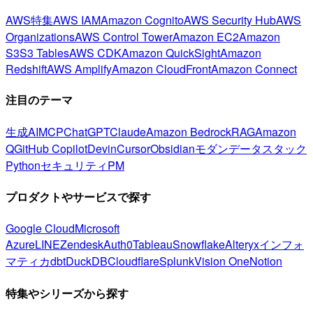
AWS特集
AWS IAM
Amazon Cognito
AWS Security Hub
AWS
Organizations
AWS Control Tower
Amazon EC2
Amazon
S3
S3 Tables
AWS CDK
Amazon QuickSight
Amazon
Redshift
AWS Amplify
Amazon CloudFront
Amazon Connect
注目のテーマ
生成AI
MCP
ChatGPT
Claude
Amazon Bedrock
RAG
Amazon
Q
GitHub Copilot
Devin
Cursor
Obsidian
モダンデータスタック
Python
セキュリティ
PM
プロダクトやサービスで探す
Google Cloud
Microsoft
Azure
LINE
Zendesk
Auth0
Tableau
Snowflake
Alteryx
インフォ
マティカ
dbt
DuckDB
Cloudflare
Splunk
Vision One
Notion
特集やシリーズから探す