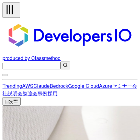
produced by Classmethod
Trending
AWS
Claude
Bedrock
Google Cloud
Azure
セミナー
会
社説明会
勉強会
事例
採用
目次