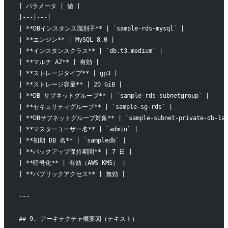
| パラメータ | 値 |
|---|---|
| **DBインスタンス識別子** | `sample-rds-mysql` |
| **エンジン** | MySQL 8.0 |
| **インスタンスクラス** | `db.t3.medium` |
| **マルチ AZ** | 有効 |
| **ストレージタイプ** | gp3 |
| **ストレージ容量** | 20 GiB |
| **DB サブネットグループ** | `sample-rds-subnetgroup` |
| **セキュリティグループ** | `sample-sg-rds` |
| **DBサブネットグループ対象** | `sample-subnet-private-db-1a`, 
| **マスターユーザー名** | `admin` |
| **初期 DB 名** | `sampledb` |
| **バックアップ保持期間** | 7 日 |
| **暗号化** | 有効（AWS KMS） |
| **パブリックアクセス** | 無効 |
---
## 9. アーキテクチャ概要図（テキスト）