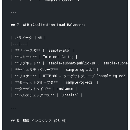
---
## 7. ALB（Application Load Balancer）
| パラメータ | 値 |
|---|---|
| **リソース名** | `sample-alb` |
| **スキーム** | Internet-facing |
| **サブネット** | `sample-subnet-public-1a`, `sample-subnet
| **セキュリティグループ** | `sample-sg-alb` |
| **リスナー** | HTTP:80 → ターゲットグループ `sample-tg-ec2` 
| **ターゲットグループ名** | `sample-tg-ec2` |
| **ターゲットタイプ** | instance |
| **ヘルスチェックパス** | `/health` |
---
## 8. RDS インスタンス（DB 層）