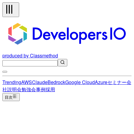
produced by Classmethod
Trending
AWS
Claude
Bedrock
Google Cloud
Azure
セミナー
会
社説明会
勉強会
事例
採用
目次