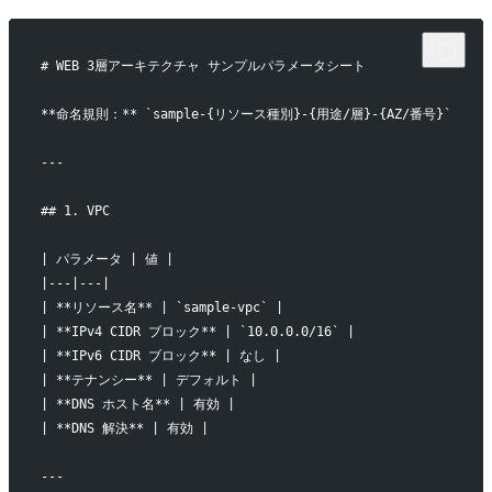
# WEB 3層アーキテクチャ サンプルパラメータシート
**命名規則：** `sample-{リソース種別}-{用途/層}-{AZ/番号}`
---
## 1. VPC
| パラメータ | 値 |
|---|---|
| **リソース名** | `sample-vpc` |
| **IPv4 CIDR ブロック** | `10.0.0.0/16` |
| **IPv6 CIDR ブロック** | なし |
| **テナンシー** | デフォルト |
| **DNS ホスト名** | 有効 |
| **DNS 解決** | 有効 |
---