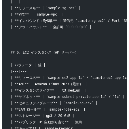
|---|---|
| **リソース名** | `sample-sg-rds` |
| **VPC** | `sample-vpc` |
| **インバウンド：MySQL** | 送信元 `sample-sg-ec2` / Port `330
| **アウトバウンド** | 全許可 `0.0.0.0/0` |
---
## 6. EC2 インスタンス（AP サーバー）
| パラメータ | 値 |
|---|---|
| **リソース名** | `sample-ec2-app-1a` / `sample-ec2-app-1c`
| **AMI** | Amazon Linux 2023（最新） |
| **インスタンスタイプ** | `t3.medium` |
| **サブネット** | `sample-subnet-private-app-1a` / `1c` |
| **セキュリティグループ** | `sample-sg-ec2` |
| **IAM ロール** | `sample-role-ec2` |
| **ストレージ** | gp3 / 20 GiB |
| **パブリック IP 自動割り当て** | 無効 |
| **キーペア** | `sample-keypair` |