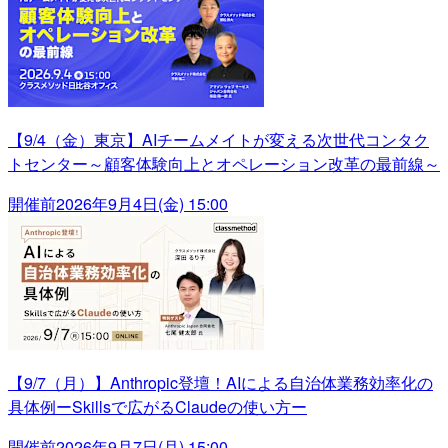
【9/4（金）東京】AIチームメイトが変える次世代コンタク
トセンター～顧客体験向上とオペレーション改革の最前線～
開催前
2026年9月4日(金) 15:00
【9/7（月）】Anthropic登壇！AIによる自治体業務効率化の
具体例ーSkillsで広がるClaudeの使い方ー
開催前
2026年9月7日(月) 15:00