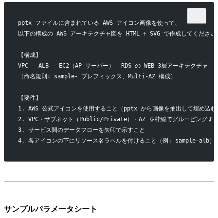
pptx ファイルに含まれている AWS アイコン画像を使って、
以下の構成の AWS アーキテクチャ図を HTML + SVG で作成してください
【構成】
VPC - ALB - EC2（AP サーバー）- RDS の WEB 3層アーキテクチャ
（命名規則: sample- プレフィックス、Multi-AZ 構成）
【要件】
1. AWS 公式アイコンを使用すること（pptx から画像を抽出して埋め込む
2. VPC・サブネット（Public/Private）・AZ を枠線でグルーピングす
3. サービス間のデータフローを矢印で示すこと
4. 各アイコンの下にリソース名ラベルを付けること（例: sample-alb）
サンプルパラメータシート