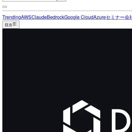
Trending
AWS
Claude
Bedrock
Google Cloud
Azure
セミナー
会
目次