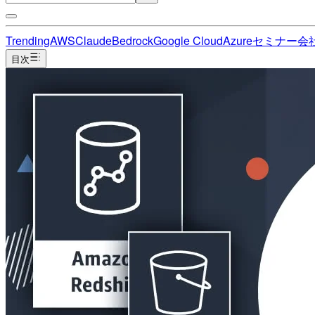
Trending
AWS
Claude
Bedrock
Google Cloud
Azure
セミナー
会
目次