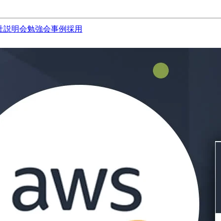
社説明会
勉強会
事例
採用