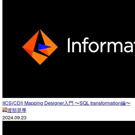
IICS(CDI) Mapping Designer入門 〜SQL transformation編〜
渡部晃季
2024.09.23