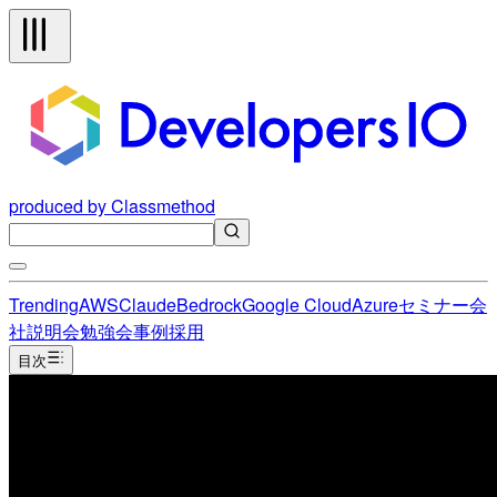
produced by Classmethod
Trending
AWS
Claude
Bedrock
Google Cloud
Azure
セミナー
会
社説明会
勉強会
事例
採用
目次