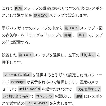
これで
ステップの設定は終わりですので次にレスポン
開始
スとして返す値を
ステップで設定します。
割り当て
手順7) デザイナのステップの中から
ステップ（図
割り当て
の赤矢印）をドラッグ＆ドロップで
、
ステップ
開始
終了
の間に配置する。
設置した
ステップを選択し、左下の
を
割り当て
割り当て
押下します。
を選択すると手順6で設定した出力フィー
フィールドの追加
ルド
が表示されるので選択します。固定のメッ
Message
セージで
を返すだけなので、
Hello World
次を使用するよ
で
を選択し、
にレスポン
うに割り当て済み
コンテンツ
開始
スで返す値の
を入力します。
Hello World