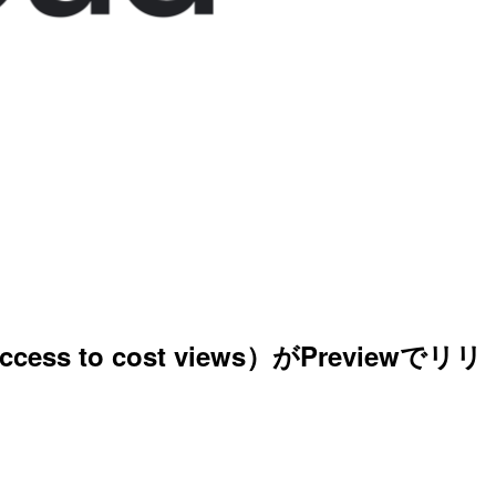
ss to cost views）がPreviewでリリ