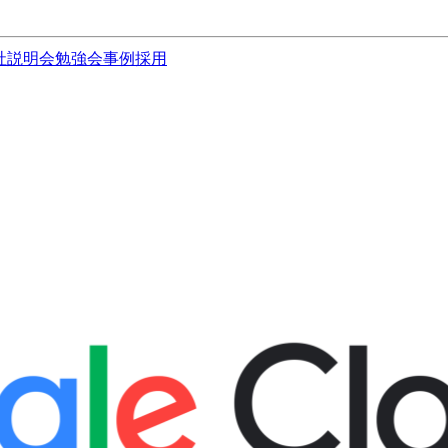
社説明会
勉強会
事例
採用