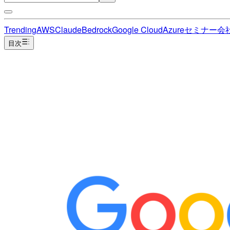
Trending
AWS
Claude
Bedrock
Google Cloud
Azure
セミナー
会
目次