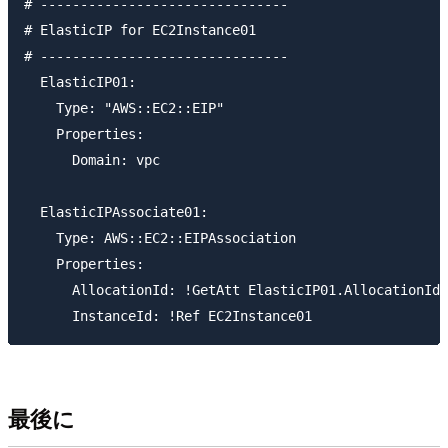
# -------------------------------

# ElasticIP for EC2Instance01

# -------------------------------

  ElasticIP01:

    Type: "AWS::EC2::EIP"

    Properties:

      Domain: vpc

  ElasticIPAssociate01:

    Type: AWS::EC2::EIPAssociation

    Properties: 

      AllocationId: !GetAtt ElasticIP01.AllocationId

最後に