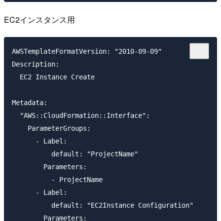
EC2インスタンス用
AWSTemplateFormatVersion: "2010-09-09"

Description: 

  EC2 Instance Create

Metadata: 

  "AWS::CloudFormation::Interface":

    ParameterGroups:

      - Label:

          default: "ProjectName"

        Parameters:

          - ProjectName

      - Label:

          default: "EC2Instance Configuration"

        Parameters:
