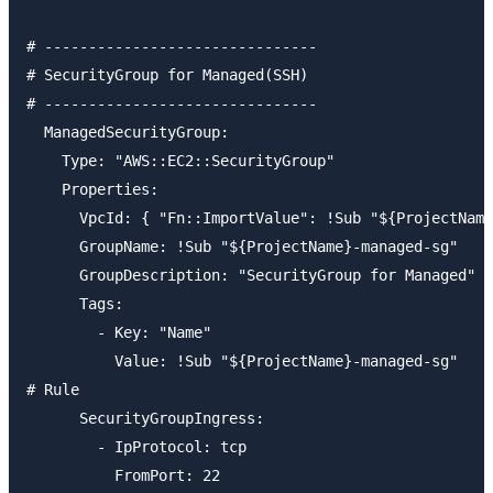
# -------------------------------

# SecurityGroup for Managed(SSH)

# -------------------------------

  ManagedSecurityGroup:

    Type: "AWS::EC2::SecurityGroup"

    Properties:

      VpcId: { "Fn::ImportValue": !Sub "${ProjectName
      GroupName: !Sub "${ProjectName}-managed-sg"

      GroupDescription: "SecurityGroup for Managed"

      Tags:

        - Key: "Name"

          Value: !Sub "${ProjectName}-managed-sg"

# Rule

      SecurityGroupIngress:

        - IpProtocol: tcp

          FromPort: 22
