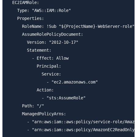
  EC2IAMRole: 

    Type: "AWS::IAM::Role"

    Properties: 

      RoleName: !Sub "${ProjectName}-WebServer-role" 

      AssumeRolePolicyDocument: 

        Version: "2012-10-17"

        Statement: 

          - Effect: Allow

            Principal: 

              Service: 

                - "ec2.amazonaws.com"

            Action: 

              - "sts:AssumeRole"

      Path: "/"

      ManagedPolicyArns: 

        - "arn:aws:iam::aws:policy/service-role/Amazo
        - "arn:aws:iam::aws:policy/AmazonEC2ReadOnlyA