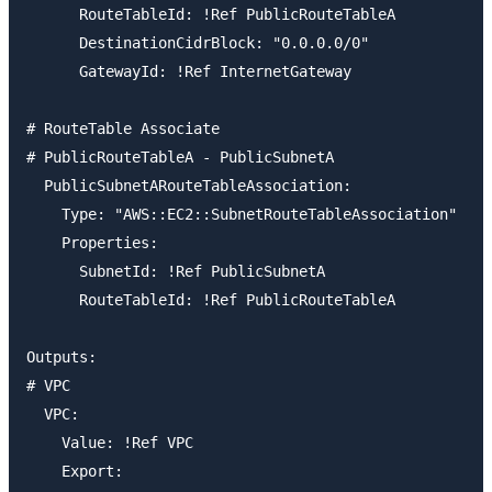
      RouteTableId: !Ref PublicRouteTableA

      DestinationCidrBlock: "0.0.0.0/0"

      GatewayId: !Ref InternetGateway

# RouteTable Associate

# PublicRouteTableA - PublicSubnetA

  PublicSubnetARouteTableAssociation:

    Type: "AWS::EC2::SubnetRouteTableAssociation"

    Properties:

      SubnetId: !Ref PublicSubnetA

      RouteTableId: !Ref PublicRouteTableA

Outputs:

# VPC

  VPC:

    Value: !Ref VPC

    Export:
