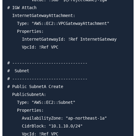
# IGW Attach

  InternetGatewayAttachment:

    Type: "AWS::EC2::VPCGatewayAttachment"

    Properties:

      InternetGatewayId: !Ref InternetGateway

      VpcId: !Ref VPC 

# -------------------------------

#  Subnet

# -------------------------------    

# Public SubnetA Create

  PublicSubnetA:

    Type: "AWS::EC2::Subnet"

    Properties:

      AvailabilityZone: "ap-northeast-1a"

      CidrBlock: "10.1.10.0/24"

      VpcId: !Ref VPC
