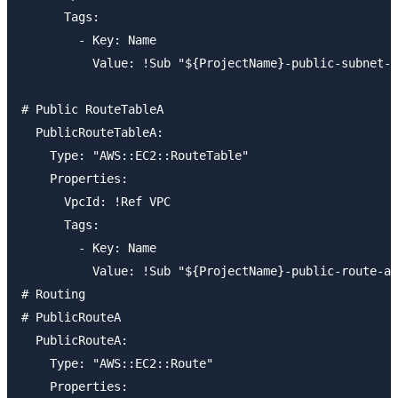
      Tags: 

        - Key: Name

          Value: !Sub "${ProjectName}-public-subnet-a
# Public RouteTableA

  PublicRouteTableA:

    Type: "AWS::EC2::RouteTable"

    Properties:

      VpcId: !Ref VPC

      Tags: 

        - Key: Name

          Value: !Sub "${ProjectName}-public-route-a"

# Routing

# PublicRouteA

  PublicRouteA:

    Type: "AWS::EC2::Route"

    Properties:
