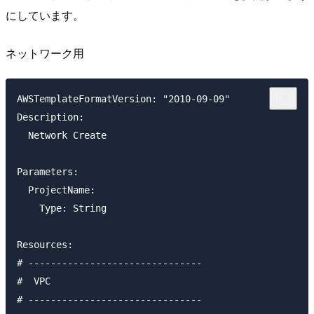
にしています。
ネットワーク用
AWSTemplateFormatVersion: "2010-09-09"

Description:

  Network Create

Parameters: 

  ProjectName:

    Type: String

Resources:

# -------------------------------

#  VPC

# -------------------------------
