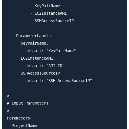
          - KeyPairName

          - EC2InstanceAMI

          - SSHAccessSourceIP

    ParameterLabels:

      KeyPairName:

        default: "KeyPairName"

      EC2InstanceAMI:

        default: "AMI ID"

      SSHAccessSourceIP:

        default: "SSH AccessSourceIP"

# -------------------------------

# Input Parameters

# -------------------------------

Parameters: 

  ProjectName:
