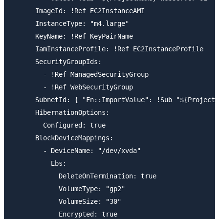
      ImageId: !Ref EC2InstanceAMI

      InstanceType: "m4.large"

      KeyName: !Ref KeyPairName

      IamInstanceProfile: !Ref EC2InstanceProfile

      SecurityGroupIds:

        - !Ref ManagedSecurityGroup

        - !Ref WebSecurityGroup

      SubnetId: { "Fn::ImportValue": !Sub "${ProjectN
      HibernationOptions: 

        Configured: true

      BlockDeviceMappings: 

        - DeviceName: "/dev/xvda"

          Ebs:

            DeleteOnTermination: true

            VolumeType: "gp2"

            VolumeSize: "30"

            Encrypted: true
