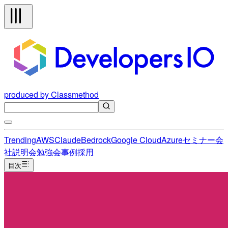
produced by Classmethod
Trending
AWS
Claude
Bedrock
Google Cloud
Azure
セミナー
会
社説明会
勉強会
事例
採用
目次