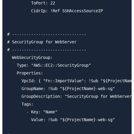
          ToPort: 22

          CidrIp: !Ref SSHAccessSourceIP

# -------------------------------

# SecurityGroup for WebServer

# -------------------------------

  WebSecurityGroup:

    Type: "AWS::EC2::SecurityGroup"

    Properties:

      VpcId: { "Fn::ImportValue": !Sub "${ProjectName
      GroupName: !Sub "${ProjectName}-web-sg"

      GroupDescription: "SecurityGroup for WebServer"

      Tags:

        - Key: "Name"

          Value: !Sub "${ProjectName}-web-sg"
