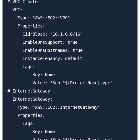
# VPC Create

  VPC: 

    Type: "AWS::EC2::VPC"

    Properties:

      CidrBlock: "10.1.0.0/16"

      EnableDnsSupport: true

      EnableDnsHostnames: true

      InstanceTenancy: default

      Tags: 

        - Key: Name

          Value: !Sub "${ProjectName}-vpc"

# InternetGateway

  InternetGateway:

    Type: "AWS::EC2::InternetGateway"

    Properties:

      Tags:

        - Key: Name

          Value: !Sub "${ProjectName}-igw"
