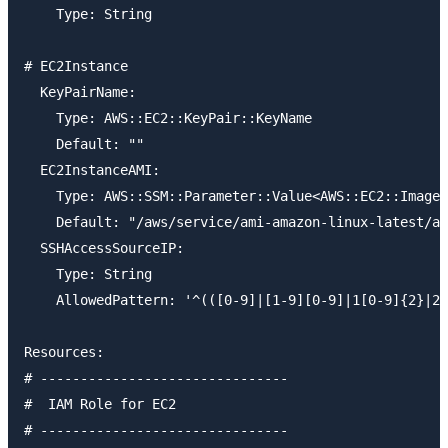
    Type: String

# EC2Instance

  KeyPairName:

    Type: AWS::EC2::KeyPair::KeyName

    Default: ""

  EC2InstanceAMI:

    Type: AWS::SSM::Parameter::Value<AWS::EC2::Image:
    Default: "/aws/service/ami-amazon-linux-latest/am
  SSHAccessSourceIP:

    Type: String

    AllowedPattern: '^(([0-9]|[1-9][0-9]|1[0-9]{2}|2[
Resources: 

# -------------------------------

#  IAM Role for EC2

# -------------------------------
