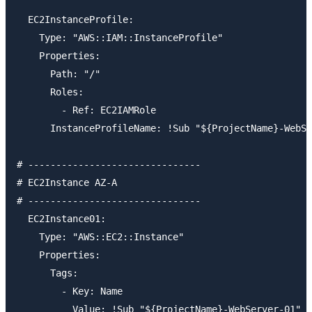
  EC2InstanceProfile: 

    Type: "AWS::IAM::InstanceProfile"

    Properties: 

      Path: "/"

      Roles: 

        - Ref: EC2IAMRole

      InstanceProfileName: !Sub "${ProjectName}-WebSe
# -------------------------------

# EC2Instance AZ-A

# -------------------------------

  EC2Instance01:

    Type: "AWS::EC2::Instance"

    Properties:

      Tags:

        - Key: Name

          Value: !Sub "${ProjectName}-WebServer-01"
