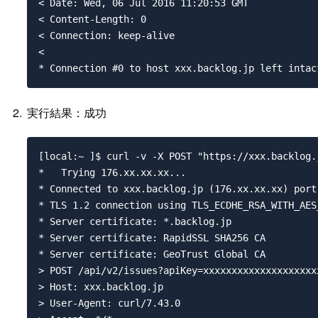
< Date: Wed, 06 Jul 2016 11:20:53 GMT

< Content-Length: 0

< Connection: keep-alive

< 

実行結果：成功
[local:~ ]$ curl -v -X POST "https://xxx.backlog.jp/api/v2/issues?apiKey=xxxxxxxxxxxxxxxxxxxxxxxxxxxxxxxxxxxxxxxxxxxxxx