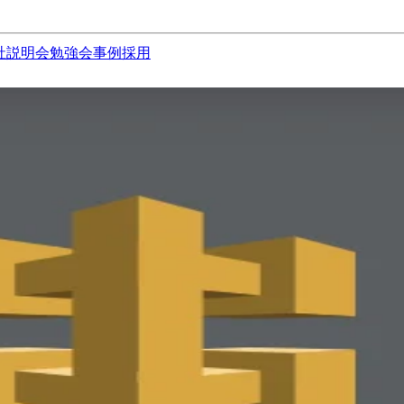
社説明会
勉強会
事例
採用