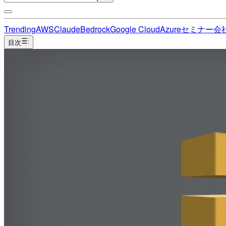
Trending
AWS
Claude
Bedrock
Google Cloud
Azure
セミナー
会
目次