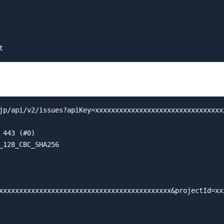
xxxxxxxxxxxxxxxxx&projectId=xxxxxxxxxx&issueTypeId=xxxxxxxxxx&assigneeId=xxxxxxxxxx&priorityId=x&summary=ok&description=aaaaaaaaaaaaaaa