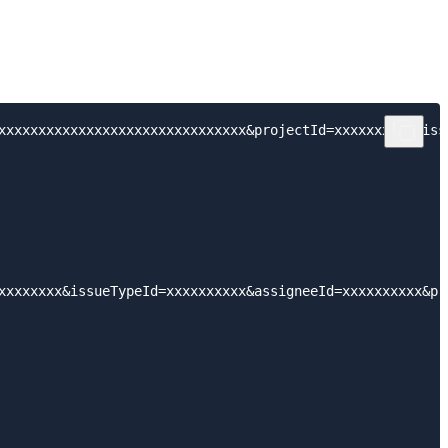
xxxxxxxxxxxxxxxxxxxxxxxxxxxxxxx&projectId=xxxxxxxxxx&iss
xxxxxxxx&issueTypeId=xxxxxxxxxx&assigneeId=xxxxxxxxxx&pr