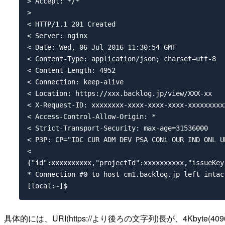
具体的には、URI(https://より後ろの文字列)長が、4Kbyte(4