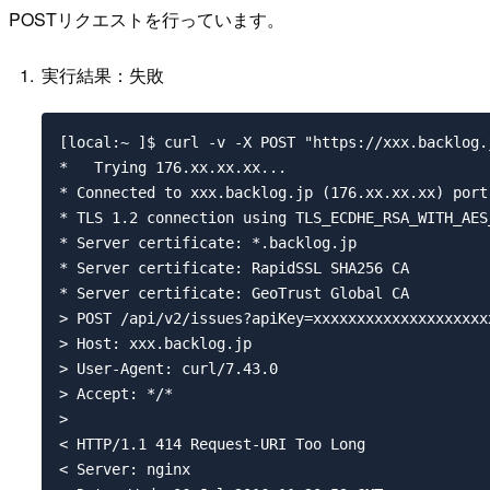
POSTリクエストを行っています。
実行結果：失敗
[local:~ ]$ curl -v -X POST "https://xxx.backlog.
*   Trying 176.xx.xx.xx...

* Connected to xxx.backlog.jp (176.xx.xx.xx) port 
* TLS 1.2 connection using TLS_ECDHE_RSA_WITH_AES
* Server certificate: *.backlog.jp

* Server certificate: RapidSSL SHA256 CA

* Server certificate: GeoTrust Global CA

> POST /api/v2/issues?apiKey=xxxxxxxxxxxxxxxxxxxx
> Host: xxx.backlog.jp

> User-Agent: curl/7.43.0

> Accept: */*

> 

< HTTP/1.1 414 Request-URI Too Long

< Server: nginx
