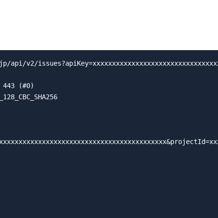
jp/api/v2/issues?apiKey=xxxxxxxxxxxxxxxxxxxxxxxxxxxxxxxx
443 (#0)

_128_CBC_SHA256

xxxxxxxxxxxxxxxxxxxxxxxxxxxxxxxxxxxxxxxxxxx&projectId=xx