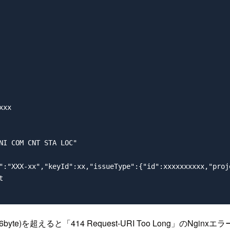
096byte)を超えると「414 Request-URI Too Long」