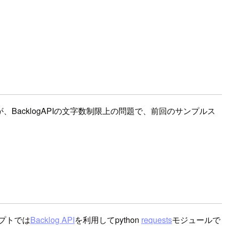
たが、BacklogAPIの文字数制限上の問題で、前回のサンプルス
リプトでは
Backlog API
を利用してpython
requests
モジュールで