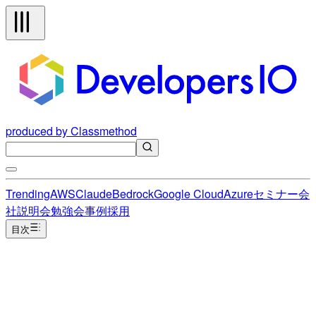
produced by Classmethod
Trending
AWS
Claude
Bedrock
Google Cloud
Azure
セミナー
会
社説明会
勉強会
事例
採用
目次