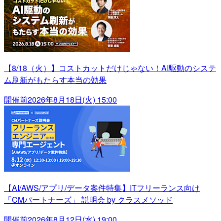
【8/18（火）】コストカットだけじゃない！AI駆動のシステ
ム刷新がもたらす本当の効果
開催前
2026年8月18日(火) 15:00
【AI/AWS/アプリ/データ案件特集】ITフリーランス向け
「CMパートナーズ」 説明会 by クラスメソッド
開催前
2026年8月12日(水) 19:00