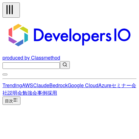
produced by Classmethod
Trending
AWS
Claude
Bedrock
Google Cloud
Azure
セミナー
会
社説明会
勉強会
事例
採用
目次