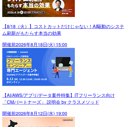
【8/18（火）】コストカットだけじゃない！AI駆動のシステ
ム刷新がもたらす本当の効果
開催前
2026年8月18日(火) 15:00
【AI/AWS/アプリ/データ案件特集】ITフリーランス向け
「CMパートナーズ」 説明会 by クラスメソッド
開催前
2026年8月12日(水) 19:00