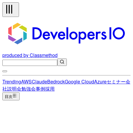
produced by Classmethod
Trending
AWS
Claude
Bedrock
Google Cloud
Azure
セミナー
会
社説明会
勉強会
事例
採用
目次