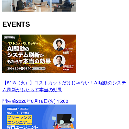
EVENTS
【8/18（火）】コストカットだけじゃない！AI駆動のシステ
ム刷新がもたらす本当の効果
開催前
2026年8月18日(火) 15:00