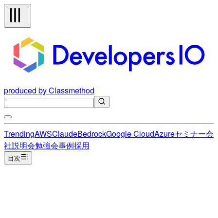
produced by Classmethod
Trending
AWS
Claude
Bedrock
Google Cloud
Azure
セミナー
会
社説明会
勉強会
事例
採用
目次