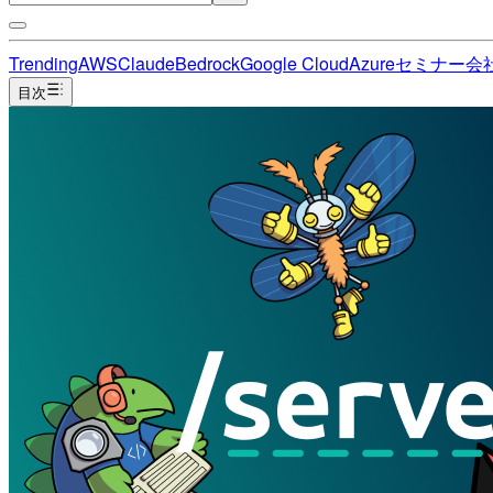
Trending
AWS
Claude
Bedrock
Google Cloud
Azure
セミナー
会
目次