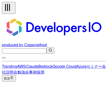
produced by Classmethod
Trending
AWS
Claude
Bedrock
Google Cloud
Azure
セミナー
会
社説明会
勉強会
事例
採用
目次