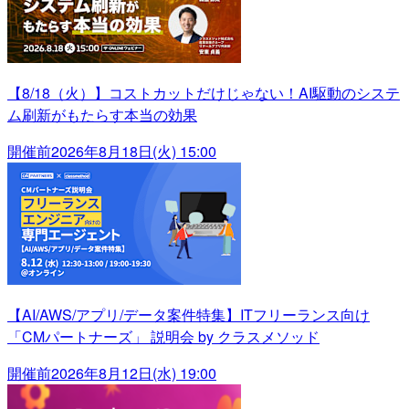
【8/18（火）】コストカットだけじゃない！AI駆動のシステ
ム刷新がもたらす本当の効果
開催前
2026年8月18日(火) 15:00
【AI/AWS/アプリ/データ案件特集】ITフリーランス向け
「CMパートナーズ」 説明会 by クラスメソッド
開催前
2026年8月12日(水) 19:00