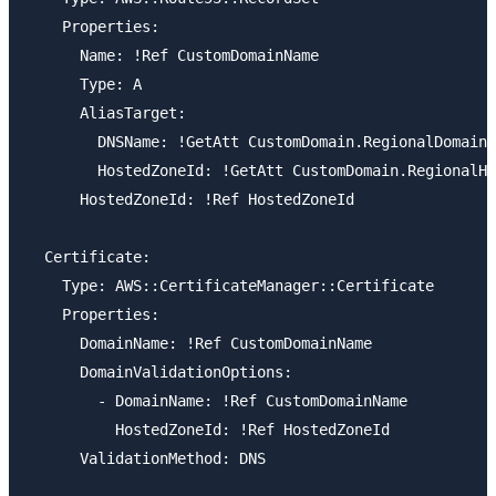
    Properties:

      Name: !Ref CustomDomainName

      Type: A

      AliasTarget:

        DNSName: !GetAtt CustomDomain.RegionalDomainN
        HostedZoneId: !GetAtt CustomDomain.RegionalHo
      HostedZoneId: !Ref HostedZoneId

  Certificate:

    Type: AWS::CertificateManager::Certificate

    Properties:

      DomainName: !Ref CustomDomainName

      DomainValidationOptions:

        - DomainName: !Ref CustomDomainName

          HostedZoneId: !Ref HostedZoneId

      ValidationMethod: DNS
