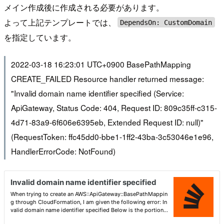
メイン作成後に作成される必要があります。
よって上記テンプレートでは、
DependsOn: CustomDomain
を指定しています。
2022-03-18 16:23:01 UTC+0900 BasePathMapping
CREATE_FAILED Resource handler returned message:
"Invalid domain name identifier specified (Service:
ApiGateway, Status Code: 404, Request ID: 809c35ff-c315-
4d71-83a9-6f606e6395eb, Extended Request ID: null)"
(RequestToken: ffc45dd0-bbe1-1ff2-43ba-3c53046e1e96,
HandlerErrorCode: NotFound)