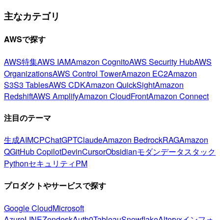
主なカテゴリ
AWSで探す
AWS特集
AWS IAM
Amazon Cognito
AWS Security Hub
AWS
Organizations
AWS Control Tower
Amazon EC2
Amazon
S3
S3 Tables
AWS CDK
Amazon QuickSight
Amazon
Redshift
AWS Amplify
Amazon CloudFront
Amazon Connect
注目のテーマ
生成AI
MCP
ChatGPT
Claude
Amazon Bedrock
RAG
Amazon
Q
GitHub Copilot
Devin
Cursor
Obsidian
モダンデータスタック
Python
セキュリティ
PM
プロダクトやサービスで探す
Google Cloud
Microsoft
Azure
LINE
Zendesk
Auth0
Tableau
Snowflake
Alteryx
インフォ