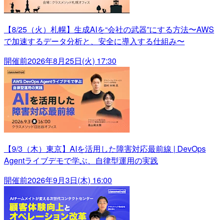
【8/25（火）札幌】生成AIを“会社の武器”にする方法〜AWS
で加速するデータ分析と、安全に導入する仕組み〜
開催前
2026年8月25日(火) 17:30
【9/3（木）東京】AIを活用した障害対応最前線 | DevOps
Agentライブデモで学ぶ、自律型運用の実践
開催前
2026年9月3日(木) 16:00