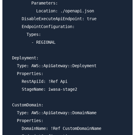
          Parameters:

            Location: ./openapi.json

      DisableExecuteApiEndpoint: true

      EndpointConfiguration: 

        Types: 

          - REGIONAL

  Deployment:

    Type: AWS::ApiGateway::Deployment

    Properties: 

      RestApiId: !Ref Api

      StageName: iwasa-stage2

  CustomDomain:

    Type: AWS::ApiGateway::DomainName

    Properties: 

      DomainName: !Ref CustomDomainName
