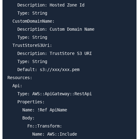
    Description: Hosted Zone Id

    Type: String

  CustomDomainName:

    Description: Custom Domain Name

    Type: String

  TrustStoreS3Uri:

    Description: TrustStore S3 URI

    Type: String

    Default: s3://xxx/xxx.pem

Resources:

  Api:

    Type: AWS::ApiGateway::RestApi

    Properties: 

      Name: !Ref ApiName

      Body: 

        Fn::Transform:

          Name: AWS::Include
