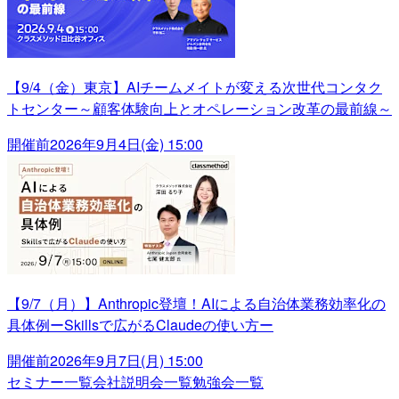
【9/4（金）東京】AIチームメイトが変える次世代コンタク
トセンター～顧客体験向上とオペレーション改革の最前線～
開催前
2026年9月4日(金) 15:00
【9/7（月）】Anthropic登壇！AIによる自治体業務効率化の
具体例ーSkillsで広がるClaudeの使い方ー
開催前
2026年9月7日(月) 15:00
セミナー一覧
会社説明会一覧
勉強会一覧