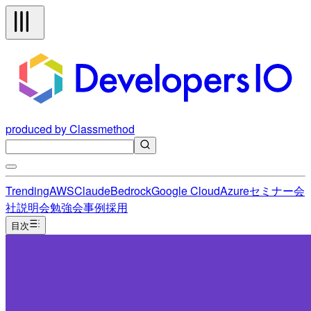
produced by Classmethod
Trending
AWS
Claude
Bedrock
Google Cloud
Azure
セミナー
会
社説明会
勉強会
事例
採用
目次