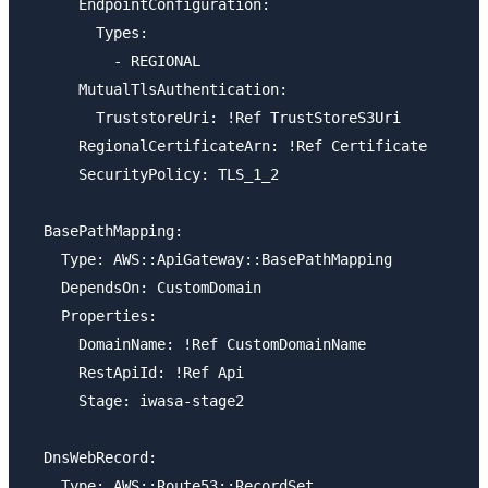
      EndpointConfiguration: 

        Types: 

          - REGIONAL

      MutualTlsAuthentication: 

        TruststoreUri: !Ref TrustStoreS3Uri

      RegionalCertificateArn: !Ref Certificate

      SecurityPolicy: TLS_1_2

  BasePathMapping:

    Type: AWS::ApiGateway::BasePathMapping

    DependsOn: CustomDomain

    Properties:

      DomainName: !Ref CustomDomainName

      RestApiId: !Ref Api

      Stage: iwasa-stage2

  DnsWebRecord:

    Type: AWS::Route53::RecordSet
