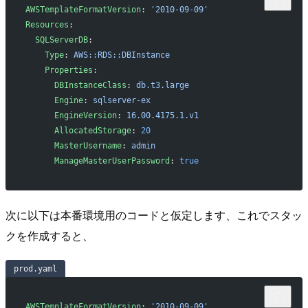
AWSTemplateFormatVersion
: 
'2010-09-09'
Resources
:
  SQLServerDB
:
    Type
: 
AWS::RDS::DBInstance
    Properties
:
      DBInstanceClass
: 
db.t3.large
      Engine
: 
sqlserver-ex
      EngineVersion
: 
16.00.4175.1.v1
      AllocatedStorage
: 
20
      MasterUsername
: 
admin
      ManageMasterUserPassword
: 
true
次に以下は本番環境用のコードと仮定します、これでスタッ
クを作成すると、
prod.yaml
AWSTemplateFormatVersion
: 
'2010-09-09'