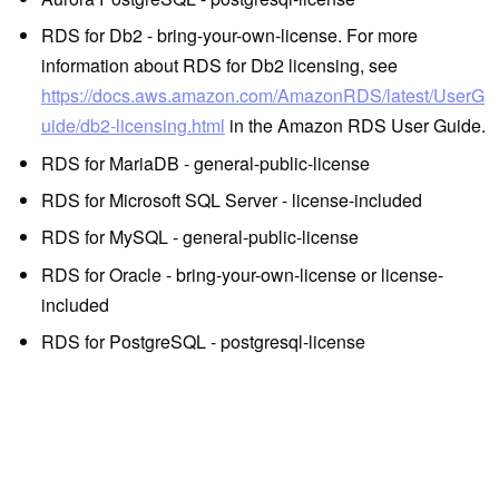
RDS for Db2 - bring-your-own-license. For more
information about RDS for Db2 licensing, see
https://docs.aws.amazon.com/AmazonRDS/latest/UserG
uide/db2-licensing.html
in the Amazon RDS User Guide.
RDS for MariaDB - general-public-license
RDS for Microsoft SQL Server - license-included
RDS for MySQL - general-public-license
RDS for Oracle - bring-your-own-license or license-
included
RDS for PostgreSQL - postgresql-license