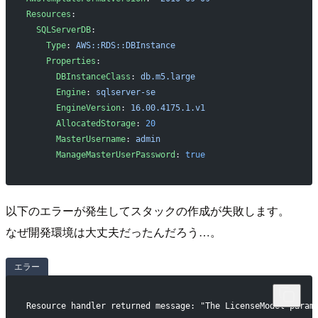
Resources
:
  SQLServerDB
:
    Type
: 
AWS::RDS::DBInstance
    Properties
:
      DBInstanceClass
: 
db.m5.large
      Engine
: 
sqlserver-se
      EngineVersion
: 
16.00.4175.1.v1
      AllocatedStorage
: 
20
      MasterUsername
: 
admin
      ManageMasterUserPassword
: 
true
以下のエラーが発生してスタックの作成が失敗します。
なぜ開発環境は大丈夫だったんだろう…。
エラー
Resource handler returned message: "The LicenseModel param