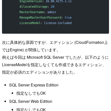
      EngineVersion
: 
16.00.4175.1.v1
      AllocatedStorage
: 
20
      MasterUsername
: 
admin
      ManageMasterUserPassword
: 
true
      LicenseModel
: 
license-included
次に具体的な原因ですが、エディション (CloudFormation上
ではEngine) が関係しています。
例えば今回は Microsoft SQL Server でしたが、以下のように
LicenseModelを指定しなくても作成できるエディション、
指定が必須のエディションがありました。
SQL Server Express Edition
指定なしでもOK
SQL Server Web Edition
指定なしでもOK