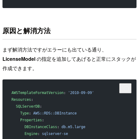
原因と解消方法
まず解消方法ですがエラーにも出ている通り、
LicenseModel
の指定を追加してあげると正常にスタックが
作成できます。
AWSTemplateFormatVersion
: 
'2010-09-09'
Resources
:
  SQLServerDB
:
    Type
: 
AWS::RDS::DBInstance
    Properties
:
      DBInstanceClass
: 
db.m5.large
      Engine
: 
sqlserver-se