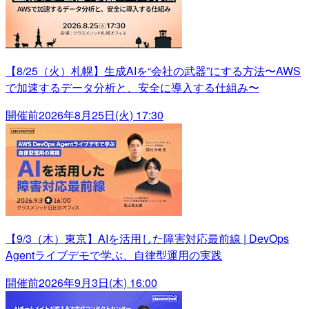
【8/25（火）札幌】生成AIを“会社の武器”にする方法〜AWS
で加速するデータ分析と、安全に導入する仕組み〜
開催前
2026年8月25日(火) 17:30
【9/3（木）東京】AIを活用した障害対応最前線 | DevOps
Agentライブデモで学ぶ、自律型運用の実践
開催前
2026年9月3日(木) 16:00