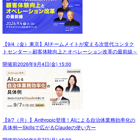
【9/4（金）東京】AIチームメイトが変える次世代コンタク
トセンター～顧客体験向上とオペレーション改革の最前線～
開催前
2026年9月4日(金) 15:00
【9/7（月）】Anthropic登壇！AIによる自治体業務効率化の
具体例ーSkillsで広がるClaudeの使い方ー
開催前
2026年9月7日(月) 15:00