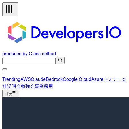
produced by Classmethod
Trending
AWS
Claude
Bedrock
Google Cloud
Azure
セミナー
会
社説明会
勉強会
事例
採用
目次