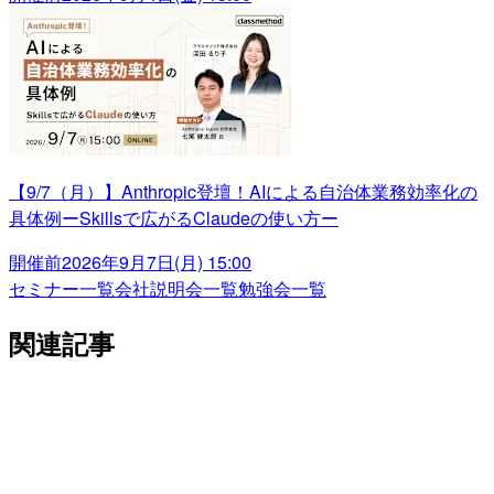
【9/7（月）】Anthropic登壇！AIによる自治体業務効率化の
具体例ーSkillsで広がるClaudeの使い方ー
開催前
2026年9月7日(月) 15:00
セミナー一覧
会社説明会一覧
勉強会一覧
関連記事