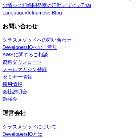
の情シス
組織開発室の活動
デザイン
Thai
Language
Vietnamese Blog
お問い合わせ
クラスメソッドへの問い合わせ
DevelopersIOへのご意見
AWSに関するご相談
資料ダウンロード
メールマガジン登録
セミナー情報
採用情報
会社説明会
勉強会
運営会社
クラスメソッドについて
DevelopersIOとは