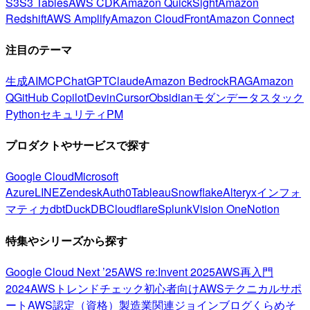
S3
S3 Tables
AWS CDK
Amazon QuickSight
Amazon
Redshift
AWS Amplify
Amazon CloudFront
Amazon Connect
注目のテーマ
生成AI
MCP
ChatGPT
Claude
Amazon Bedrock
RAG
Amazon
Q
GitHub Copilot
Devin
Cursor
Obsidian
モダンデータスタック
Python
セキュリティ
PM
プロダクトやサービスで探す
Google Cloud
Microsoft
Azure
LINE
Zendesk
Auth0
Tableau
Snowflake
Alteryx
インフォ
マティカ
dbt
DuckDB
Cloudflare
Splunk
Vision One
Notion
特集やシリーズから探す
Google Cloud Next ’25
AWS re:Invent 2025
AWS再入門
2024
AWSトレンドチェック
初心者向け
AWSテクニカルサポ
ート
AWS認定（資格）
製造業関連
ジョインブログ
くらめそ