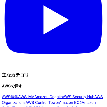
主なカテゴリ
AWSで探す
AWS特集
AWS IAM
Amazon Cognito
AWS Security Hub
AWS
Organizations
AWS Control Tower
Amazon EC2
Amazon