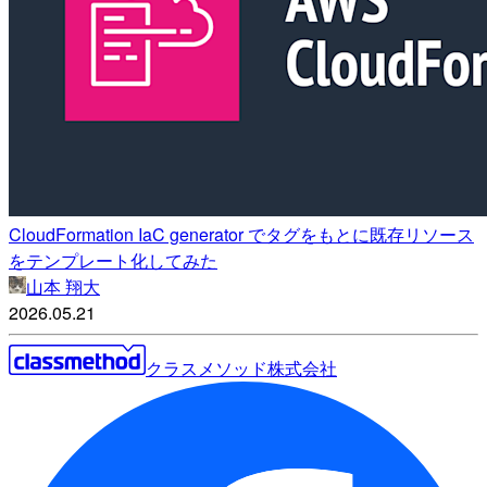
CloudFormation IaC generator でタグをもとに既存リソース
をテンプレート化してみた
山本 翔大
2026.05.21
クラスメソッド株式会社