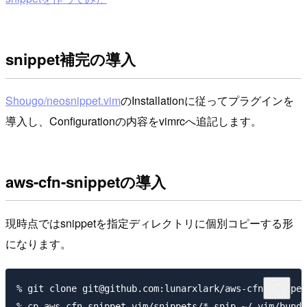
snippet補完の導入
Shougo/neosnippet.vim
のInstallationに従ってプラグインを
導入し、Configurationの内容をvimrcへ追記します。
aws-cfn-snippetの導入
現時点ではsnippetを指定ディレクトリに個別コピーする形
になります。
% git clone git@github.com:lunarxlark/aws-cfn-snippet