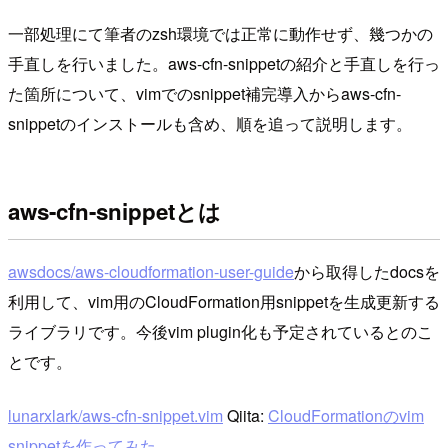
一部処理にて筆者のzsh環境では正常に動作せず、幾つかの
手直しを行いました。aws-cfn-snippetの紹介と手直しを行っ
た箇所について、vimでのsnippet補完導入からaws-cfn-
snippetのインストールも含め、順を追って説明します。
aws-cfn-snippetとは
awsdocs/aws-cloudformation-user-guide
から取得したdocsを
利用して、vim用のCloudFormation用snippetを生成更新する
ライブラリです。今後vim plugin化も予定されているとのこ
とです。
lunarxlark/aws-cfn-snippet.vim
Qiita:
CloudFormationのvim
snippetを作ってみた