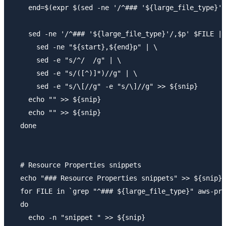
    end=$(expr $(sed -ne '/^### '${large_file_type}'/
    sed -ne '/^### '${large_file_type}'/,$p' $FILE | 
      sed -ne "${start},${end}p" | \

      sed -e "s/^/  /g" | \

      sed -e "s/([^)]*)//g" | \

      sed -e "s/\[//g" -e "s/\]//g" >> ${snip}

    echo "" >> ${snip}

    echo "" >> ${snip}

  done

  # Resource Properties snippets

  echo "### Resource Properties snippets" >> ${snip}

  for FILE in `grep "^### ${large_file_type}" aws-pro
  do

    echo -n "snippet " >> ${snip}
