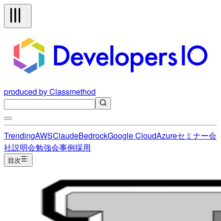
produced by Classmethod
Trending
AWS
Claude
Bedrock
Google Cloud
Azure
セミナー
会
社説明会
勉強会
事例
採用
目次