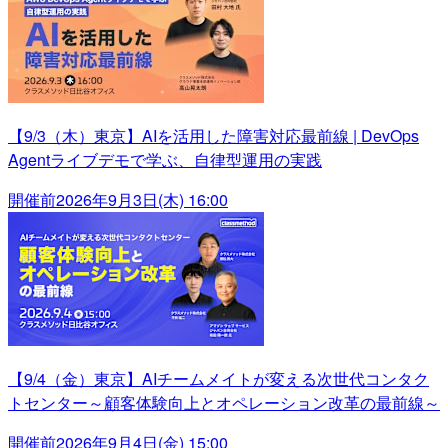
【9/3（木）東京】AIを活用した障害対応最前線 | DevOps
Agentライブデモで学ぶ、自律型運用の実践
開催前
2026年9月3日(木) 16:00
【9/4（金）東京】AIチームメイトが変える次世代コンタク
トセンター～顧客体験向上とオペレーション改革の最前線～
開催前
2026年9月4日(金) 15:00