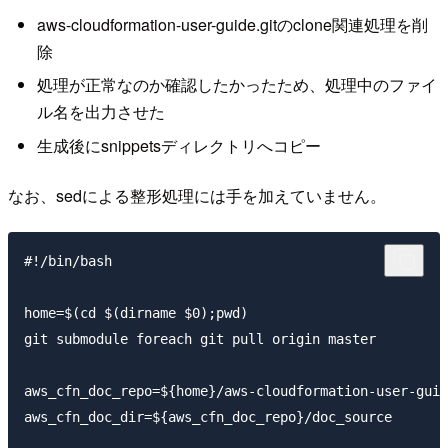
aws-cloudformation-user-guide.gitのclone関連処理を削
除
処理が正常なのか確認したかったため、処理中のファイ
ル名を出力させた
生成後にsnippetsディレクトリへコピー
なお、sedによる整形処理には手を加えていません。
#!/bin/bash

home=$(cd $(dirname $0);pwd)

git submodule foreach git pull origin master

aws_cfn_doc_repo=${home}/aws-cloudformation-user-guid
aws_cfn_doc_dir=${aws_cfn_doc_repo}/doc_source
