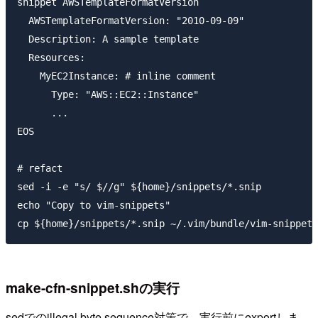
snippet AWSTemplateFormatVersion

  AWSTemplateFormatVersion: "2010-09-09"

  Description: A sample template

  Resources:

    MyEC2Instance: # inline comment

      Type: "AWS::EC2::Instance"

      ...

EOS

# refact

sed -i -e "s/ $//g" ${home}/snippets/*.snip

echo "Copy to vim-snippets"

make-cfn-snippet.shの実行
sedでのillegal byte sequence対策で、実行前にexportしま