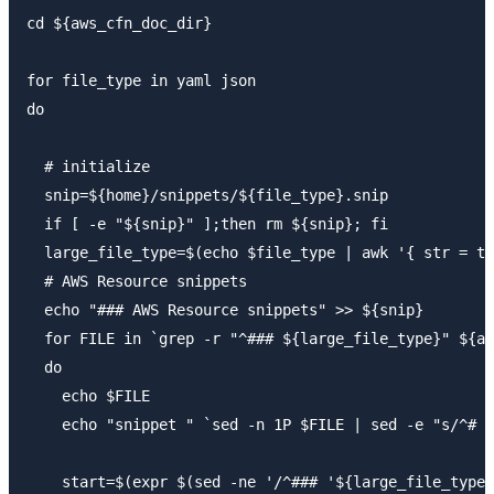
cd ${aws_cfn_doc_dir}

for file_type in yaml json

do 

  # initialize

  snip=${home}/snippets/${file_type}.snip

  if [ -e "${snip}" ];then rm ${snip}; fi

  large_file_type=$(echo $file_type | awk '{ str = to
  # AWS Resource snippets

  echo "### AWS Resource snippets" >> ${snip}

  for FILE in `grep -r "^### ${large_file_type}" ${aw
  do

    echo $FILE

    echo "snippet " `sed -n 1P $FILE | sed -e "s/^# /
    start=$(expr $(sed -ne '/^### '${large_file_type}