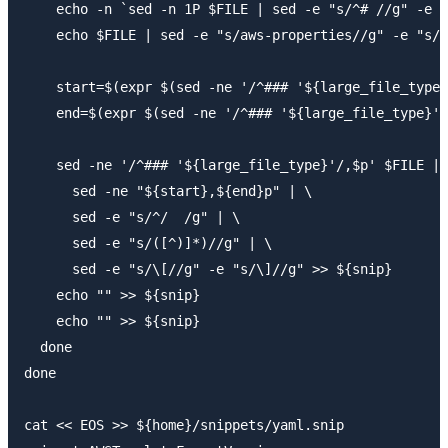
    echo -n `sed -n 1P $FILE | sed -e "s/^# //g" -e "
    echo $FILE | sed -e "s/aws-properties//g" -e "s/.
    start=$(expr $(sed -ne '/^### '${large_file_type}
    end=$(expr $(sed -ne '/^### '${large_file_type}'/
    sed -ne '/^### '${large_file_type}'/,$p' $FILE | 
      sed -ne "${start},${end}p" | \

      sed -e "s/^/  /g" | \

      sed -e "s/([^)]*)//g" | \

      sed -e "s/\[//g" -e "s/\]//g" >> ${snip}

    echo "" >> ${snip}

    echo "" >> ${snip}

  done

done

cat << EOS >> ${home}/snippets/yaml.snip
