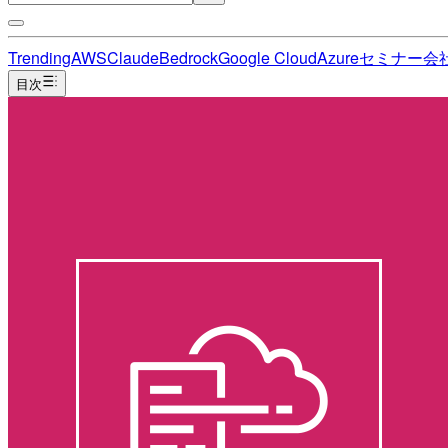
Trending
AWS
Claude
Bedrock
Google Cloud
Azure
セミナー
会
目次