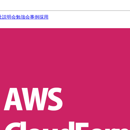
社説明会
勉強会
事例
採用