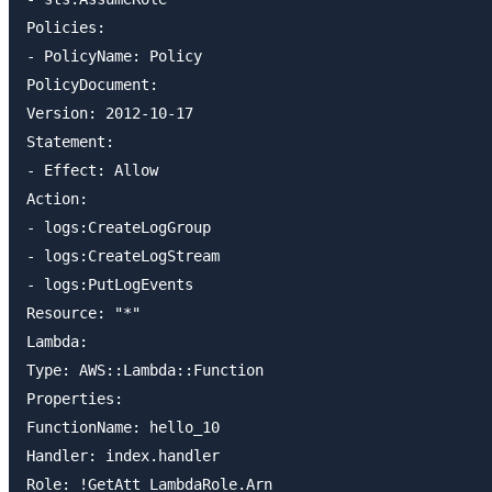
Policies:

- PolicyName: Policy

PolicyDocument:

Version: 2012-10-17

Statement:

- Effect: Allow

Action:

- logs:CreateLogGroup

- logs:CreateLogStream

- logs:PutLogEvents

Resource: "*"

Lambda:

Type: AWS::Lambda::Function

Properties:

FunctionName: hello_10

Handler: index.handler

Role: !GetAtt LambdaRole.Arn
