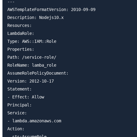
---

AWSTemplateFormatVersion: 2010-09-09

Description: Nodejs10.x

Resources:

LambdaRole:

Type: AWS::IAM::Role

Properties:

Path: /service-role/

RoleName: lamba_role

AssumeRolePolicyDocument:

Version: 2012-10-17

Statement:

- Effect: Allow

Principal:

Service:

- lambda.amazonaws.com

Action:

- sts:AssumeRole
