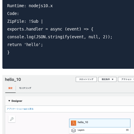
Runtime: nodejs10.x

Code:

ZipFile: !Sub |

exports.handler = async (event) => {

console.log(JSON.stringify(event, null, 2));

return 'hello';

}
