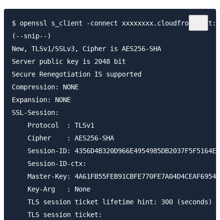
$ openssl s_client -connect xxxxxxxx.cloudfront.net:4
(--snip--)

New, TLSv1/SSLv3, Cipher is AES256-SHA

Server public key is 2048 bit

Secure Renegotiation IS supported

Compression: NONE

Expansion: NONE

SSL-Session:

    Protocol  : TLSv1

    Cipher    : AES256-SHA

    Session-ID: 4356D4B320D966E4954985DB2037F5F5164E9
    Session-ID-ctx:

    Master-Key: 4A61FB55FEB91CBFE770FE7A04D4CEAF69541
    Key-Arg   : None

    TLS session ticket lifetime hint: 300 (seconds)

    TLS session ticket:
