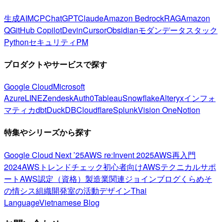
生成AI
MCP
ChatGPT
Claude
Amazon Bedrock
RAG
Amazon
Q
GitHub Copilot
Devin
Cursor
Obsidian
モダンデータスタック
Python
セキュリティ
PM
プロダクトやサービスで探す
Google Cloud
Microsoft
Azure
LINE
Zendesk
Auth0
Tableau
Snowflake
Alteryx
インフォ
マティカ
dbt
DuckDB
Cloudflare
Splunk
Vision One
Notion
特集やシリーズから探す
Google Cloud Next ’25
AWS re:Invent 2025
AWS再入門
2024
AWSトレンドチェック
初心者向け
AWSテクニカルサポ
ート
AWS認定（資格）
製造業関連
ジョインブログ
くらめそ
の情シス
組織開発室の活動
デザイン
Thai
Language
Vietnamese Blog