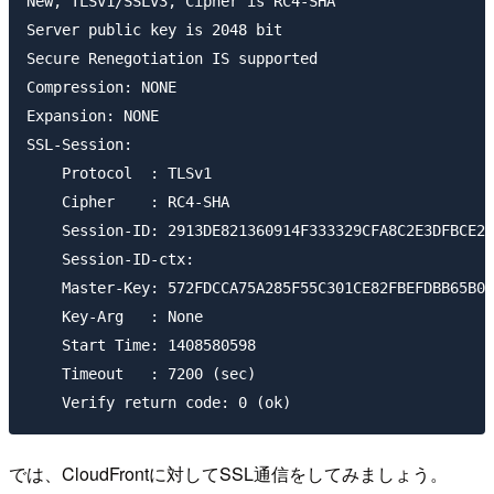
New, TLSv1/SSLv3, Cipher is RC4-SHA

Server public key is 2048 bit

Secure Renegotiation IS supported

Compression: NONE

Expansion: NONE

SSL-Session:

    Protocol  : TLSv1

    Cipher    : RC4-SHA

    Session-ID: 2913DE821360914F333329CFA8C2E3DFBCE21
    Session-ID-ctx:

    Master-Key: 572FDCCA75A285F55C301CE82FBEFDBB65B0B
    Key-Arg   : None

    Start Time: 1408580598

    Timeout   : 7200 (sec)

では、CloudFrontに対してSSL通信をしてみましょう。