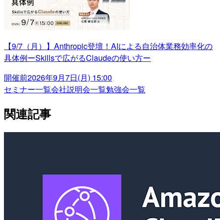
【9/7（月）】Anthropic登壇！AIによる自治体業務効率化の
具体例ーSkillsで広がるClaudeの使い方ー
開催前
2026年9月7日(月) 15:00
セミナー一覧
会社説明会一覧
勉強会一覧
関連記事