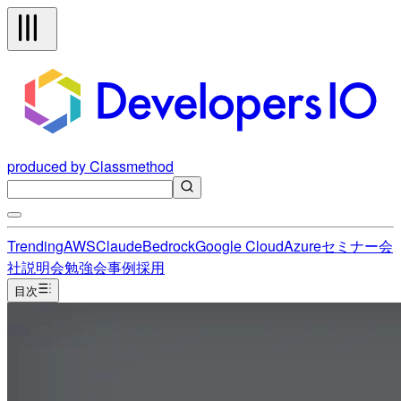
produced by Classmethod
Trending
AWS
Claude
Bedrock
Google Cloud
Azure
セミナー
会
社説明会
勉強会
事例
採用
目次