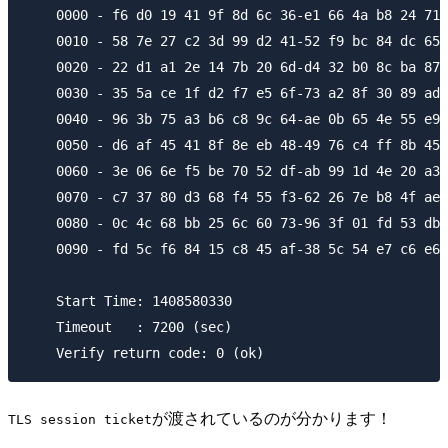
    0000 - f6 d0 19 41 9f 8d 6c 36-e1 66 4a b8 24 71 
    0010 - 58 7e 27 c2 3d 99 d2 41-52 f9 bc 84 dc 65 
    0020 - 22 d1 a1 2e 14 7b 20 6d-d4 32 b0 8c ba 87 
    0030 - 35 5a ce 1f d2 f7 e5 6f-73 a2 8f 30 89 ad 
    0040 - 96 3b 75 a3 b6 c8 9c 64-ae 0b 65 4e 55 e9 
    0050 - d6 af 45 41 8f 8e eb 48-49 76 c4 ff 8b 45 
    0060 - 3e 06 6e f5 be 70 52 df-ab 99 1d 4e 20 a3 
    0070 - c7 37 80 d3 68 f4 55 f3-62 26 7e b8 4f ae 
    0080 - 0c 4c 68 bb 25 6c 60 73-96 3f 01 fd 53 db 
    0090 - fd 5c f6 84 15 c8 45 af-38 5c 54 e7 c6 e6 
    Start Time: 1408580330

    Timeout   : 7200 (sec)

が渡されているのが分かります！
TLS session ticket