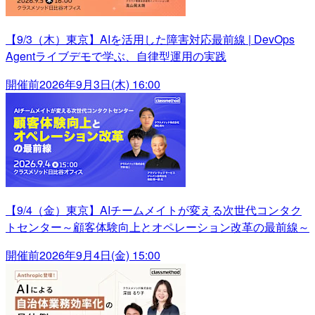
【9/3（木）東京】AIを活用した障害対応最前線 | DevOps
Agentライブデモで学ぶ、自律型運用の実践
開催前
2026年9月3日(木) 16:00
【9/4（金）東京】AIチームメイトが変える次世代コンタク
トセンター～顧客体験向上とオペレーション改革の最前線～
開催前
2026年9月4日(金) 15:00