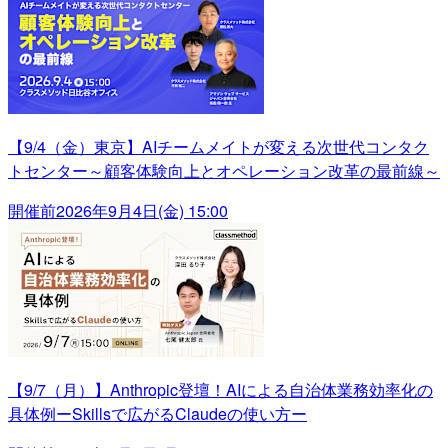
【9/4（金）東京】AIチームメイトが変える次世代コンタク
トセンター～顧客体験向上とオペレーション改革の最前線～
開催前
2026年9月4日(金) 15:00
【9/7（月）】Anthropic登壇！AIによる自治体業務効率化の
具体例ーSkillsで広がるClaudeの使い方ー