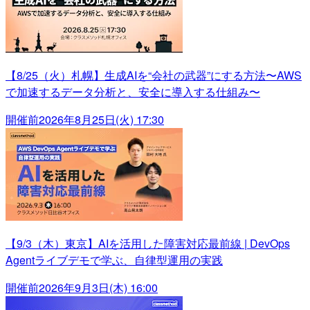
【8/25（火）札幌】生成AIを“会社の武器”にする方法〜AWS
で加速するデータ分析と、安全に導入する仕組み〜
開催前
2026年8月25日(火) 17:30
【9/3（木）東京】AIを活用した障害対応最前線 | DevOps
Agentライブデモで学ぶ、自律型運用の実践
開催前
2026年9月3日(木) 16:00