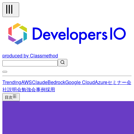
produced by Classmethod
Trending
AWS
Claude
Bedrock
Google Cloud
Azure
セミナー
会
社説明会
勉強会
事例
採用
目次