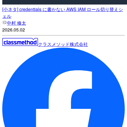
[小ネタ] credentials に書かない AWS IAM ロール切り替えシ
ェル
中村 修太
2026.05.02
クラスメソッド株式会社