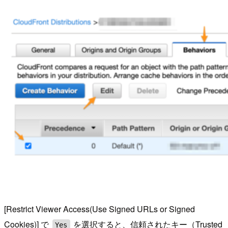
[Restrict Viewer Access(Use Signed URLs or Signed
Cookies)] で
を選択すると、信頼されたキー（Trusted
Yes