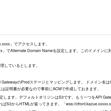
.xxxxx.xxxx」でアクセスします。
xxxxx.xxxx」でAlternate Domain Nameを設定しま
53で管理しているとします。
I GatewayのProdステージとマッピングします。 ドメイン名はCloudF
は証明書が必要なので事前にACMで作成しておきます。
します。デフォルトオリジンはS3です。もう一つをAPI Gatewayに
tml」などとすればS3からHTMLが返ってきます。「wss://cfront.kazue.