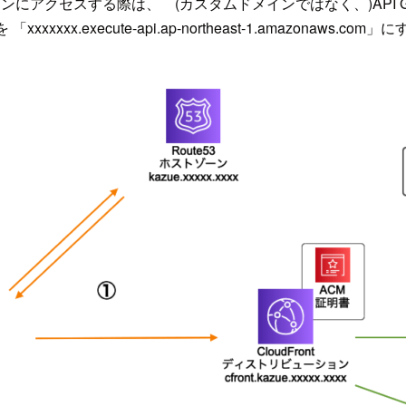
ayオリジンにアクセスする際は、 (カスタムドメインではなく、)AP
「xxxxxxx.execute-api.ap-northeast-1.amazonaws.