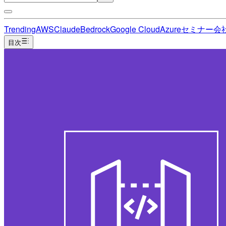
Trending
AWS
Claude
Bedrock
Google Cloud
Azure
セミナー
会
目次