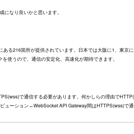
構成になり良いかと思います。
2か国84都市にある216箇所が提供されています。日本では大阪に1
トワークを使うので、通信の安定化、高速化が期待できます。
らず、HTTPS(wss)で通信する必要があります。何かしらの理由でHT
リビューション↔WebSocket API Gateway間はHTTPS(