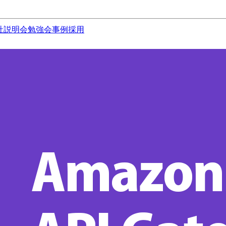
社説明会
勉強会
事例
採用