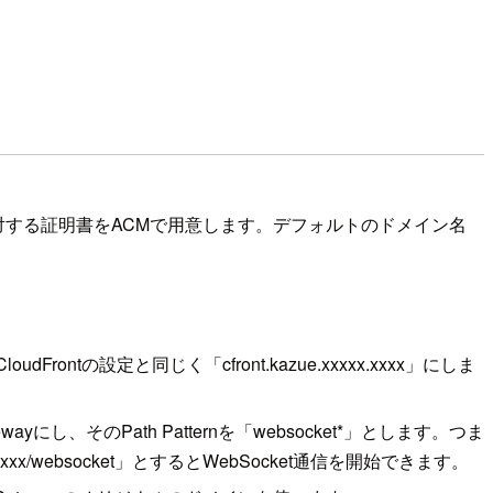
す。このドメインに対する証明書をACMで用意します。デフォルトのドメイン名
rontの設定と同じく「cfront.kazue.xxxxx.xxxx」にしま
し、そのPath Patternを「websocket*」とします。つま
xxxxx.xxxx/websocket」とするとWebSocket通信を開始できます。