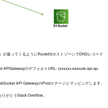
（のIP）が返ってくるようにRoute53ホストゾーンでDNSレコード
ewayのデフォルトURL: xxxxxxx.execute-api.ap-
ebSocket API GatewayのProdステージとマッピングします。
Stack Overflow。