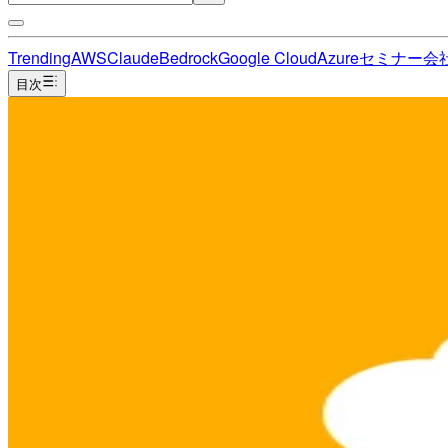
Trending
AWS
Claude
Bedrock
Google Cloud
Azure
セミナー
会
目次