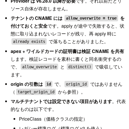
Provider は v6.28.0 以降が必要
です。それ以前だとリ
ソース自体が存在しません。
テナントの CNAME には
を
allow_overwrite = true
付けておくと安全
です。apply が途中で失敗すると、状
態に取り込まれないレコードが残り、再 apply 時に
で落ちることがありました。
already exists
apex + ワイルドカードの証明書は検証 CNAME を共有
します。検証レコードを素朴に書くと同名衝突するの
で、
と
で吸収してい
allow_overwrite
distinct()
ます。
origin の引数は
で、
ではありません
id
origin_id
（
から参照）。
target_origin_id
マルチテナントでは設定できない項目があります
。代表
的なものは以下です。
PriceClass（価格クラスの指定）
レガシー標準ログ（標準ログ v2 を使う）