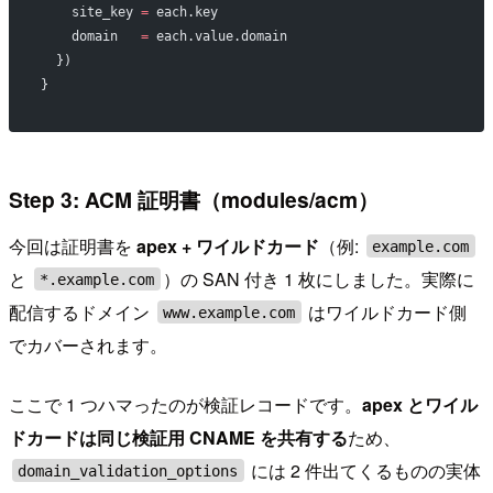
    site_key 
=
 each.key
    domain   
=
 each.value.domain
  })
}
Step 3: ACM 証明書（modules/acm）
今回は証明書を
apex + ワイルドカード
（例:
example.com
と
）の SAN 付き 1 枚にしました。実際に
*.example.com
配信するドメイン
はワイルドカード側
www.example.com
でカバーされます。
ここで 1 つハマったのが検証レコードです。
apex とワイル
ドカードは同じ検証用 CNAME を共有する
ため、
には 2 件出てくるものの実体
domain_validation_options