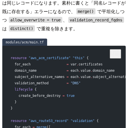
は同じレコードになります。素朴に書くと「同名レコードが
既に存在する」エラーになるので、
で平坦化しつ
merge()
つ
、
allow_overwrite = true
validation_record_fqdns
は
で重複を除きます。
distinct()
modules/acm/main.tf
resource
 "aws_acm_certificate"
 "this"
 {
  for_each
                  =
 var
.
certificates
  domain_name
               =
 each
.
value
.
domain_name      
  subject_alternative_names
 =
 each
.
value
.
subject_alternati
  validation_method
         =
 "DNS"
  lifecycle
 {
    create_before_destroy
 =
 true
  }
}
resource
 "aws_route53_record"
 "validation"
 {
  for_each
 =
 merge
([