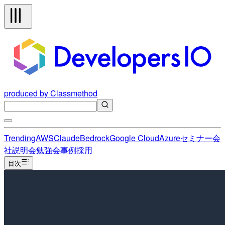
produced by Classmethod
Trending
AWS
Claude
Bedrock
Google Cloud
Azure
セミナー
会
社説明会
勉強会
事例
採用
目次