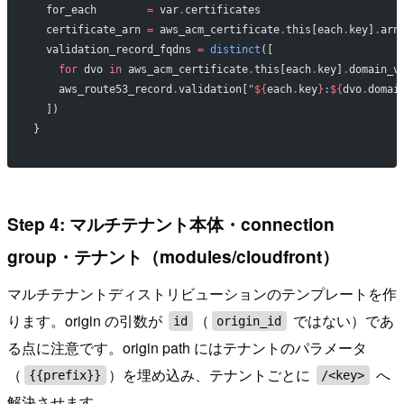
  for_each
        =
 var
.
certificates
  certificate_arn
 =
 aws_acm_certificate
.
this[each
.
key]
.
arn
  validation_record_fqdns
 =
 distinct
([
    for
 dvo 
in
 aws_acm_certificate
.
this[each
.
key]
.
domain_v
    aws_route53_record
.
validation[
"
${
each
.
key
}
:
${
dvo
.
domai
  ])
}
Step 4: マルチテナント本体・connection
group・テナント（modules/cloudfront）
マルチテナントディストリビューションのテンプレートを作
ります。origin の引数が
（
ではない）であ
id
origin_id
る点に注意です。origin path にはテナントのパラメータ
（
）を埋め込み、テナントごとに
へ
{{prefix}}
/<key>
解決させます。