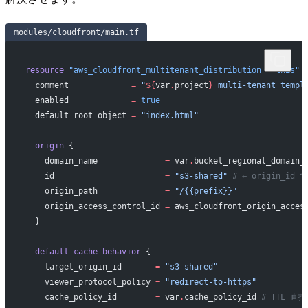
modules/cloudfront/main.tf
resource
 "aws_cloudfront_multitenant_distribution"
 "this"
 
  comment
             =
 "
${
var
.
project
}
 multi-tenant templ
  enabled
             =
 true
  default_root_object
 =
 "index.html"
  origin
 {
    domain_name
              =
 var
.
bucket_regional_domain_
    id
                       =
 "s3-shared"
 # ← origin_id
    origin_path
              =
 "/{{prefix}}"
    origin_access_control_id
 =
 aws_cloudfront_origin_acces
  }
  default_cache_behavior
 {
    target_origin_id
       =
 "s3-shared"
    viewer_protocol_policy
 =
 "redirect-to-https"
    cache_policy_id
        =
 var
.
cache_policy_id 
# TTL 