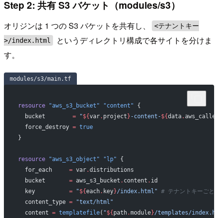
Step 2: 共有 S3 バケット（modules/s3）
オリジンは 1 つの S3 バケットを共有し、
<テナントキー
というディレクトリ構成で各サイトを分けま
>/index.html
す。
modules/s3/main.tf
resource
 "aws_s3_bucket"
 "content"
 {
  bucket
        =
 "
${
var
.
project
}
-content-
${
data
.
aws_calle
  force_destroy
 =
 true
}
resource
 "aws_s3_object"
 "lp"
 {
  for_each
     =
 var
.
distributions
  bucket
       =
 aws_s3_bucket
.
content
.
id
  key
          =
 "
${
each
.
key
}
/index.html"
 # テナントキーごとに
  content_type
 =
 "text/html"
  content
 =
 templatefile
(
"
${
path
.
module
}
/templates/index.h