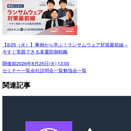
【8/25（火）】事例から学ぶ！ランサムウェア対策最前線～
今すぐ実践できる多重防御戦略
開催前
2026年8月25日(火) 13:00
セミナー一覧
会社説明会一覧
勉強会一覧
関連記事