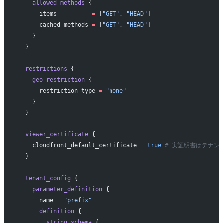
    allowed_methods
 {
      items
          =
 [
"GET"
, 
"HEAD"
]
      cached_methods
 =
 [
"GET"
, 
"HEAD"
]
    }
  }
  restrictions
 {
    geo_restriction
 {
      restriction_type
 =
 "none"
    }
  }
  viewer_certificate
 {
    cloudfront_default_certificate
 =
 true
 # 実証明書はテナン
  }
  tenant_config
 {
    parameter_definition
 {
      name
 =
 "prefix"
      definition
 {
        string_schema
 {