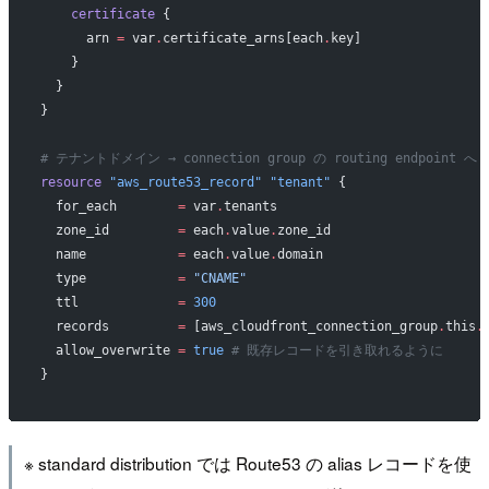
    certificate
 {
      arn
 =
 var
.
certificate_arns[each
.
key]
    }
  }
}
# テナントドメイン → connection group の routing endpoint へ C
resource
 "aws_route53_record"
 "tenant"
 {
  for_each
        =
 var
.
tenants
  zone_id
         =
 each
.
value
.
zone_id
  name
            =
 each
.
value
.
domain
  type
            =
 "CNAME"
  ttl
             =
 300
  records
         =
 [aws_cloudfront_connection_group
.
this
.
  allow_overwrite
 =
 true
 # 既存レコードを引き取れるように
}
※ standard distribution では Route53 の alias レコードを使