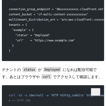
connection_group_endpoint = "d6xxxxxxxxxxx.cloudfront.net"
content_bucket = "cf-multi-content-xxxxxxxxxxxx"
multitenant_distribution_arn = "arn:aws:cloudfront::xxxxxx
tenants = {
  "example" = {
    "status" = "Deployed"
    "url"    = "https://www.example.com"
  }
}
テナントの
が
になれば配信可能で
status
Deployed
す。あとはブラウザや
でアクセスして確認します。
curl
curl
 -sS
 -o
 /dev/null
 -w
 'HTTP %{http_code}\n'
 https://www
# => HTTP 200