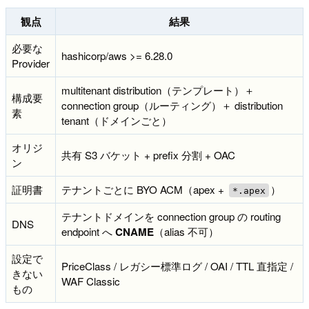
観点
結果
必要な
hashicorp/aws >= 6.28.0
Provider
multitenant distribution（テンプレート）＋
構成要
connection group（ルーティング）＋ distribution
素
tenant（ドメインごと）
オリジ
共有 S3 バケット + prefix 分割 + OAC
ン
証明書
テナントごとに BYO ACM（apex +
）
*.apex
テナントドメインを connection group の routing
DNS
endpoint へ
CNAME
（alias 不可）
設定で
PriceClass / レガシー標準ログ / OAI / TTL 直指定 /
きない
WAF Classic
もの