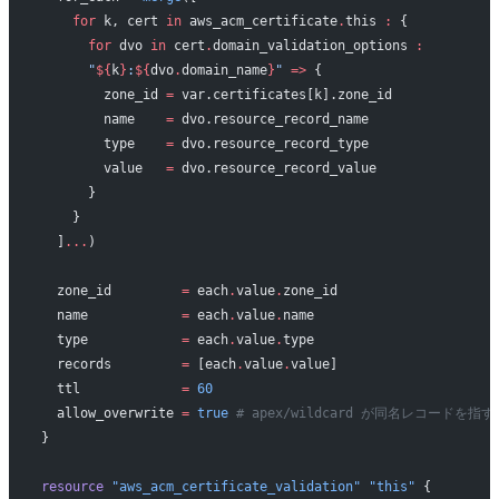
    for
 k, cert 
in
 aws_acm_certificate
.
this 
:
 {
      for
 dvo 
in
 cert
.
domain_validation_options 
:
      "
${
k
}
:
${
dvo
.
domain_name
}
"
 =>
 {
        zone_id 
=
 var.certificates[k].zone_id
        name    
=
 dvo.resource_record_name
        type    
=
 dvo.resource_record_type
        value   
=
 dvo.resource_record_value
      }
    }
  ]
...
)
  zone_id
         =
 each
.
value
.
zone_id
  name
            =
 each
.
value
.
name
  type
            =
 each
.
value
.
type
  records
         =
 [each
.
value
.
value]
  ttl
             =
 60
  allow_overwrite
 =
 true
 # apex/wildcard が同名レコードを指
}
resource
 "aws_acm_certificate_validation"
 "this"
 {