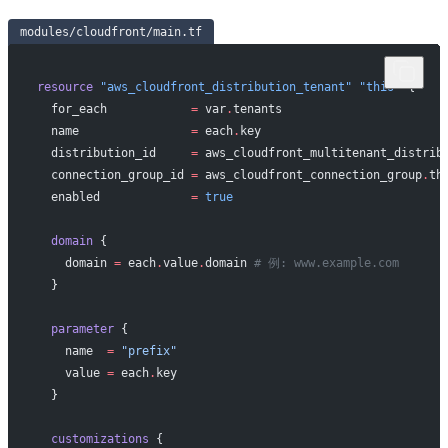
modules/cloudfront/main.tf
resource
 "aws_cloudfront_distribution_tenant"
 "this"
 {
  for_each
            =
 var
.
tenants
  name
                =
 each
.
key
  distribution_id
     =
 aws_cloudfront_multitenant_distrib
  connection_group_id
 =
 aws_cloudfront_connection_group
.
th
  enabled
             =
 true
  domain
 {
    domain
 =
 each
.
value
.
domain 
# 例: www.example.com
  }
  parameter
 {
    name
  =
 "prefix"
    value
 =
 each
.
key
  }
  customizations
 {