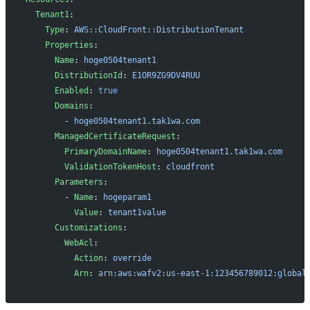
  Tenant1
:
    Type
: 
AWS::CloudFront::DistributionTenant
    Properties
:
      Name
: 
hoge0504tenant1
      DistributionId
: 
E1OR9ZG9DV4RUU
      Enabled
: 
true
      Domains
: 
        - 
hoge0504tenant1.tak1wa.com
      ManagedCertificateRequest
:
        PrimaryDomainName
: 
hoge0504tenant1.tak1wa.com
        ValidationTokenHost
: 
cloudfront
      Parameters
: 
        - 
Name
: 
hogeparam1
          Value
: 
tenant1value
      Customizations
:
        WebAcl
: 
          Action
: 
override
          Arn
: 
arn:aws:wafv2:us-east-1:123456789012:global