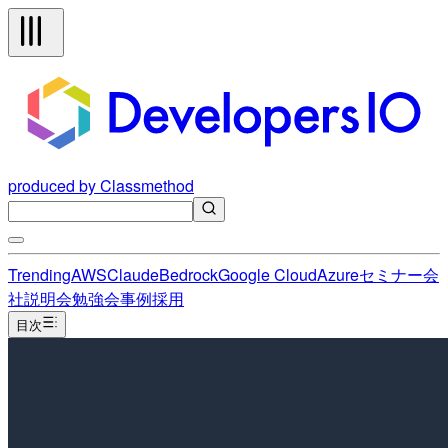
produced by Classmethod
Trending
AWS
Claude
Bedrock
Google Cloud
Azure
セミナー
会
社説明会
勉強会
事例
採用
目次