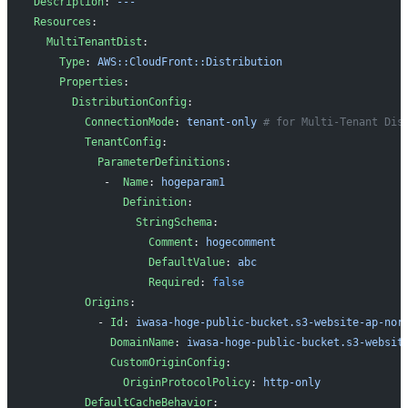
Description
: 
---
Resources
: 
  MultiTenantDist
:
    Type
: 
AWS::CloudFront::Distribution
    Properties
: 
      DistributionConfig
:
        ConnectionMode
: 
tenant-only
 # for Multi-Tenant Dis
        TenantConfig
:
          ParameterDefinitions
: 
           -  
Name
: 
hogeparam1
              Definition
: 
                StringSchema
: 
                  Comment
: 
hogecomment
                  DefaultValue
: 
abc
                  Required
: 
false
        Origins
:
          - 
Id
: 
iwasa-hoge-public-bucket.s3-website-ap-nor
            DomainName
: 
iwasa-hoge-public-bucket.s3-websit
            CustomOriginConfig
:
              OriginProtocolPolicy
: 
http-only
        DefaultCacheBehavior
: