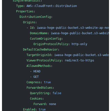
  SingleTenantDist
:
    Type
: 
AWS::CloudFront::Distribution
    Properties
: 
      DistributionConfig
:
        Origins
:
          - 
Id
: 
iwasa-hoge-public-bucket.s3-website-ap-nor
            DomainName
: 
iwasa-hoge-public-bucket.s3-websit
            CustomOriginConfig
:
              OriginProtocolPolicy
: 
http-only
        DefaultCacheBehavior
:
          TargetOriginId
: 
iwasa-hoge-public-bucket.s3-webs
          ViewerProtocolPolicy
: 
redirect-to-https
          AllowedMethods
:
            - 
HEAD
            - 
GET
          Compress
: 
true
          ForwardedValues
:
            QueryString
: 
false
            Cookies
:
              Forward
: 
none
        Enabled
: 
true