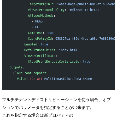
          TargetOriginId
: 
iwasa-hoge-public-bucket.s3-webs
          ViewerProtocolPolicy
: 
redirect-to-https
          AllowedMethods
:
            - 
HEAD
            - 
GET
          Compress
: 
true
          CachePolicyId
: 
658327ea-f89d-4fab-a63d-7e88639e5
        Enabled
: 
true
        DefaultRootObject
: 
index.html
        ViewerCertificate
:
          CloudFrontDefaultCertificate
: 
true
Outputs
:
  CloudFrontEndpoint
:
    Value
: 
!GetAtt
 MultiTenantDist.DomainName
マルチテナントディストリビューションを使う場合、オプ
ションでパラメータを指定することが出来ます。
これを指定する場合は新プロパティの