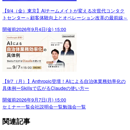
【9/4（金）東京】AIチームメイトが変える次世代コンタク
トセンター～顧客体験向上とオペレーション改革の最前線～
開催前
2026年9月4日(金) 15:00
【9/7（月）】Anthropic登壇！AIによる自治体業務効率化の
具体例ーSkillsで広がるClaudeの使い方ー
開催前
2026年9月7日(月) 15:00
セミナー一覧
会社説明会一覧
勉強会一覧
関連記事