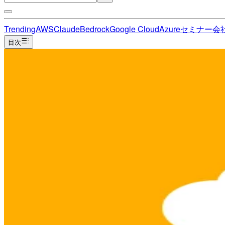
Trending
AWS
Claude
Bedrock
Google Cloud
Azure
セミナー
会
目次