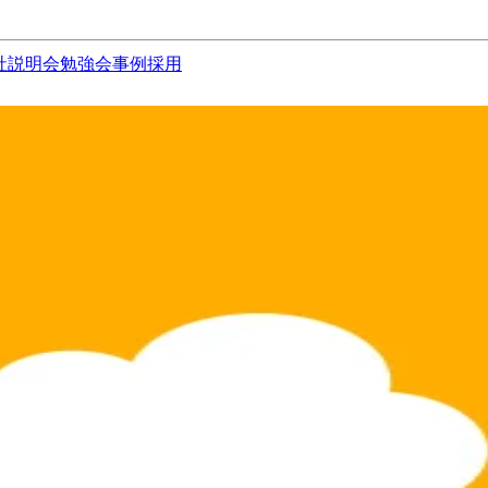
社説明会
勉強会
事例
採用