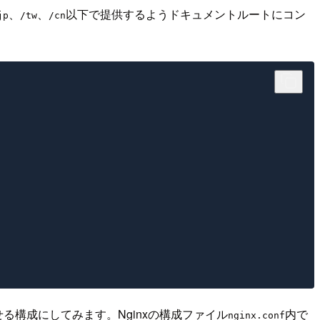
、
、
以下で提供するようドキュメントルートにコン
jp
/tw
/cn
る構成にしてみます。Nginxの構成ファイル
内で
nginx.conf