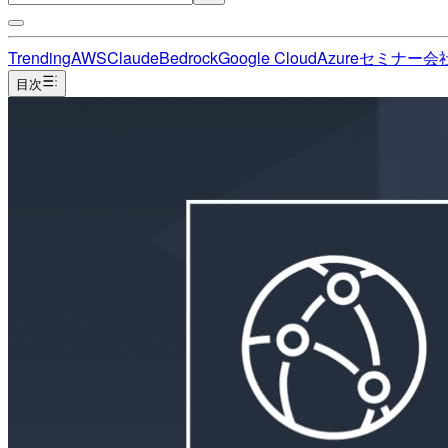
Trending
AWS
Claude
Bedrock
Google Cloud
Azure
セミナー
会
目次