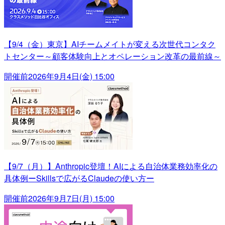
【9/4（金）東京】AIチームメイトが変える次世代コンタク
トセンター～顧客体験向上とオペレーション改革の最前線～
開催前
2026年9月4日(金) 15:00
【9/7（月）】Anthropic登壇！AIによる自治体業務効率化の
具体例ーSkillsで広がるClaudeの使い方ー
開催前
2026年9月7日(月) 15:00