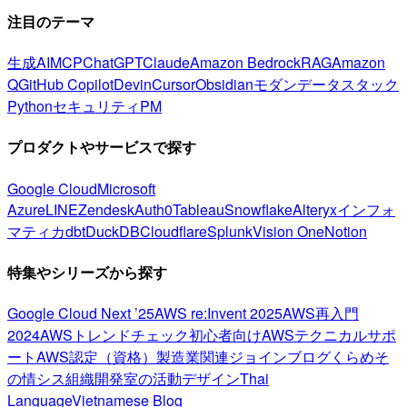
注目のテーマ
生成AI
MCP
ChatGPT
Claude
Amazon Bedrock
RAG
Amazon
Q
GitHub Copilot
Devin
Cursor
Obsidian
モダンデータスタック
Python
セキュリティ
PM
プロダクトやサービスで探す
Google Cloud
Microsoft
Azure
LINE
Zendesk
Auth0
Tableau
Snowflake
Alteryx
インフォ
マティカ
dbt
DuckDB
Cloudflare
Splunk
Vision One
Notion
特集やシリーズから探す
Google Cloud Next ’25
AWS re:Invent 2025
AWS再入門
2024
AWSトレンドチェック
初心者向け
AWSテクニカルサポ
ート
AWS認定（資格）
製造業関連
ジョインブログ
くらめそ
の情シス
組織開発室の活動
デザイン
Thai
Language
Vietnamese Blog