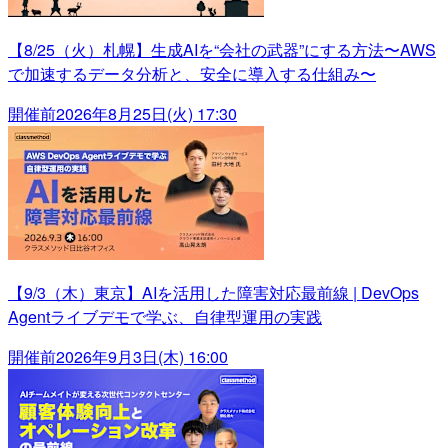
【8/25（火）札幌】生成AIを“会社の武器”にする方法〜AWS
で加速するデータ分析と、安全に導入する仕組み〜
開催前
2026年8月25日(火) 17:30
【9/3（木）東京】AIを活用した障害対応最前線 | DevOps
Agentライブデモで学ぶ、自律型運用の実践
開催前
2026年9月3日(木) 16:00