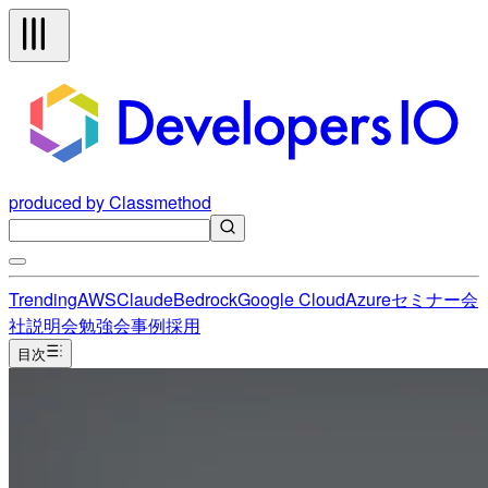
produced by Classmethod
Trending
AWS
Claude
Bedrock
Google Cloud
Azure
セミナー
会
社説明会
勉強会
事例
採用
目次