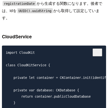
から生成する関数になります。後者で
registrationDate
は、idを
から取得して設定していま
UUID().uuidString
す。
CloudService
import CloudKit

class CloudKitService {

    private let container = CKContainer.init(identifi
    private var database: CKDatabase {

        return container.publicCloudDatabase

    }
