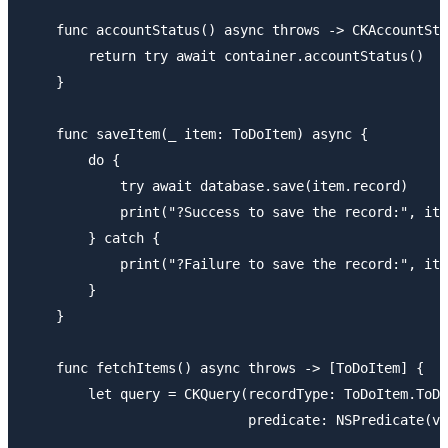
    func accountStatus() async throws -> CKAccountSta
        return try await container.accountStatus()

    }

    func saveItem(_ item: ToDoItem) async {

        do {

            try await database.save(item.record)

            print("?Success to save the record:", ite
        } catch {

            print("?Failure to save the record:", ite
        }

    }

    func fetchItems() async throws -> [ToDoItem] {

        let query = CKQuery(recordType: ToDoItem.ToDo
                            predicate: NSPredicate(va