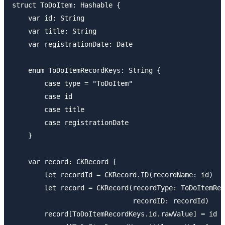
struct ToDoItem: Hashable {

    var id: String

    var title: String

    var registrationDate: Date

    enum ToDoItemRecordKeys: String {

        case type = "ToDoItem"

        case id

        case title

        case registrationDate

    }

    var record: CKRecord {

        let recordId = CKRecord.ID(recordName: id)

        let record = CKRecord(recordType: ToDoItemRec
                              recordID: recordId)

        record[ToDoItemRecordKeys.id.rawValue] = id
