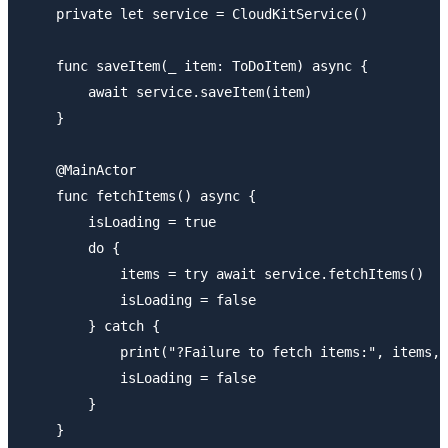
    private let service = CloudKitService()

    func saveItem(_ item: ToDoItem) async {

        await service.saveItem(item)

    }

    @MainActor

    func fetchItems() async {

        isLoading = true

        do {

            items = try await service.fetchItems()

            isLoading = false

        } catch {

            print("?Failure to fetch items:", items, 
            isLoading = false

        }

    }
