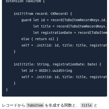
extension ToDoItem {

    init?(from record: CKRecord) {

        guard let id = record[ToDoItemRecordKeys.id.r
              let title = record[ToDoItemRecordKeys.t
              let registrationDate = record[ToDoItemR
        else { return nil }

        self = .init(id: id, title: title, registrati
    }

    init(title: String, registrationDate: Date) {

        let id = UUID().uuidString

        self = .init(id: id, title: title, registrati
    }

レコードから
を生成する関数と、
と
ToDoItem
title