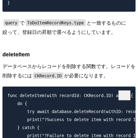
で
と一致するものに
query
ToDoItemRecordKeys.type
絞って、登録日の昇順で選べるようにしています。
deleteItem
データベースからレコードを削除する関数です。レコードを
削除するには
が必要になります。
CKRecord.ID
func deleteItem(with recordId: CKRecord.ID) async {

    do {

        try await database.deleteRecord(withID: recor
        print("?Success to delete item with record ID
    } catch {

        print("?Failure to delete item with record ID