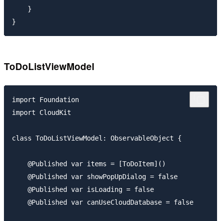
    }

ToDoListViewModel
import Foundation

import CloudKit

class ToDoListViewModel: ObservableObject {

    @Published var items = [ToDoItem]()

    @Published var showPopUpDialog = false

    @Published var isLoading = false

    @Published var canUseCloudDatabase = false
