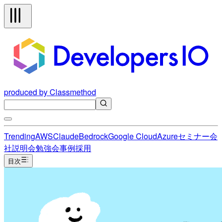
produced by Classmethod
Trending
AWS
Claude
Bedrock
Google Cloud
Azure
セミナー
会
社説明会
勉強会
事例
採用
目次