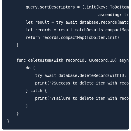
        query.sortDescriptors = [.init(key: ToDoItem.
                                       ascending: tru
        let result = try await database.records(match
        let records = result.matchResults.compactMap 
        return records.compactMap(ToDoItem.init)

    }

    func deleteItem(with recordId: CKRecord.ID) async
        do {

            try await database.deleteRecord(withID: r
            print("?Success to delete item with recor
        } catch {

            print("?Failure to delete item with recor
        }

    }
