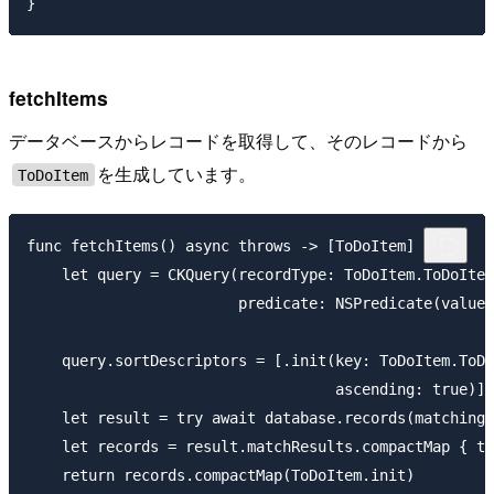
fetchItems
データベースからレコードを取得して、そのレコードから
を生成しています。
ToDoItem
func fetchItems() async throws -> [ToDoItem] {

    let query = CKQuery(recordType: ToDoItem.ToDoItem
                        predicate: NSPredicate(value:
    query.sortDescriptors = [.init(key: ToDoItem.ToDo
                                   ascending: true)]

    let result = try await database.records(matching:
    let records = result.matchResults.compactMap { tr
    return records.compactMap(ToDoItem.init)
