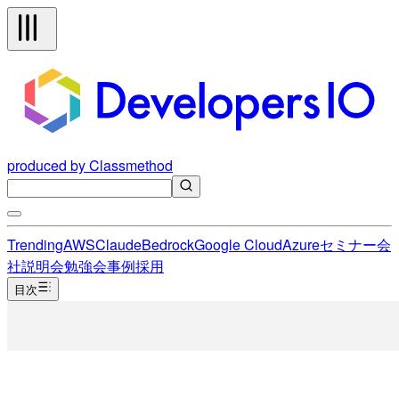
produced by Classmethod
Trending
AWS
Claude
Bedrock
Google Cloud
Azure
セミナー
会
社説明会
勉強会
事例
採用
目次