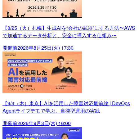
【8/25（火）札幌】生成AIを“会社の武器”にする方法〜AWS
で加速するデータ分析と、安全に導入する仕組み〜
開催前
2026年8月25日(火) 17:30
【9/3（木）東京】AIを活用した障害対応最前線 | DevOps
Agentライブデモで学ぶ、自律型運用の実践
開催前
2026年9月3日(木) 16:00