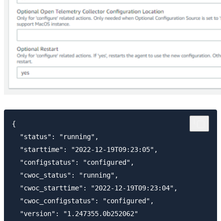
{

  "status": "running",

  "starttime": "2022-12-19T09:23:05",

  "configstatus": "configured",

  "cwoc_status": "running",

  "cwoc_starttime": "2022-12-19T09:23:04",

  "cwoc_configstatus": "configured",

  "version": "1.247355.0b252062"
