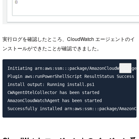
実行ログを確認したところ、CloudWatch エージェントのイ
ンストールができたことが確認できました。
Initiating arn:aws:ssm:::package/AmazonCloudWatchAgen
Plugin aws:runPowerShellScript ResultStatus Success

install output: Running install.ps1

CWAgentOtelCollector has been started

AmazonCloudWatchAgent has been started
