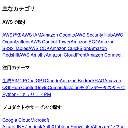
主なカテゴリ
AWSで探す
AWS特集
AWS IAM
Amazon Cognito
AWS Security Hub
AWS
Organizations
AWS Control Tower
Amazon EC2
Amazon
S3
S3 Tables
AWS CDK
Amazon QuickSight
Amazon
Redshift
AWS Amplify
Amazon CloudFront
Amazon Connect
注目のテーマ
生成AI
MCP
ChatGPT
Claude
Amazon Bedrock
RAG
Amazon
Q
GitHub Copilot
Devin
Cursor
Obsidian
モダンデータスタック
Python
セキュリティ
PM
プロダクトやサービスで探す
Google Cloud
Microsoft
Azure
LINE
Zendesk
Auth0
Tableau
Snowflake
Alteryx
インフォ