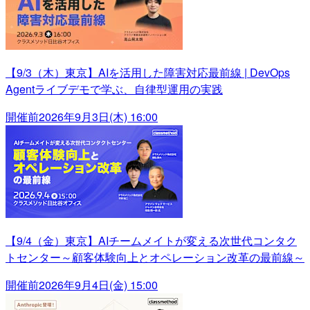
【9/3（木）東京】AIを活用した障害対応最前線 | DevOps
Agentライブデモで学ぶ、自律型運用の実践
開催前
2026年9月3日(木) 16:00
【9/4（金）東京】AIチームメイトが変える次世代コンタク
トセンター～顧客体験向上とオペレーション改革の最前線～
開催前
2026年9月4日(金) 15:00