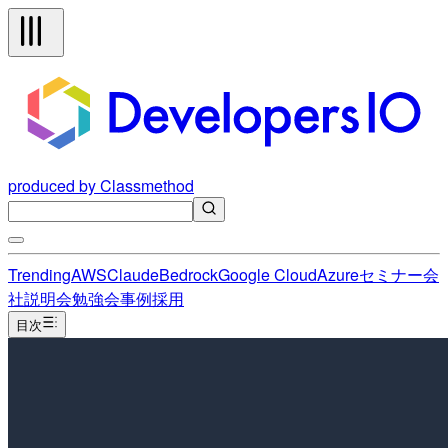
produced by Classmethod
Trending
AWS
Claude
Bedrock
Google Cloud
Azure
セミナー
会
社説明会
勉強会
事例
採用
目次