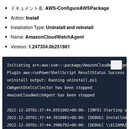
ドキュメント名:
AWS-ConfigureAWSPackage
Action:
Install
Installation Type:
Uninstall and reinstall
Name:
AmazonCloudWatchAgent
Version:
1.247354.0b251981
Initiating arn:aws:ssm:::package/AmazonCloudWatchAgen
Plugin aws:runPowerShellScript ResultStatus Success

uninstall output: Running uninstall.ps1

CWAgentOtelCollector has been stopped

AmazonCloudWatchAgent has been stopped

2022-12-20T01:37:44.0351002+00:00: [INFO] Starting up
2022-12-20T01:37:44.3910881+00:00: [DEBUG] Installed 
2022-12-20T01:37:44.3986792+00:00: [DEBUG] \\EC2AMAZ-