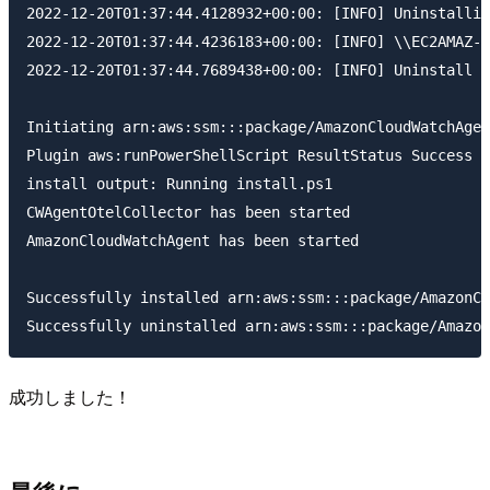
2022-12-20T01:37:44.4128932+00:00: [INFO] Uninstallin
2022-12-20T01:37:44.4236183+00:00: [INFO] \\EC2AMAZ-4
2022-12-20T01:37:44.7689438+00:00: [INFO] Uninstall c
Initiating arn:aws:ssm:::package/AmazonCloudWatchAgen
Plugin aws:runPowerShellScript ResultStatus Success

install output: Running install.ps1

CWAgentOtelCollector has been started

AmazonCloudWatchAgent has been started

Successfully installed arn:aws:ssm:::package/AmazonCl
成功しました！