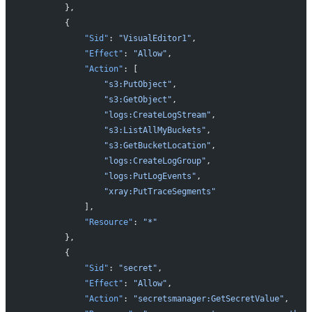
        },
        {
            "Sid"
: 
"VisualEditor1"
,
            "Effect"
: 
"Allow"
,
            "Action"
: [
                "s3:PutObject"
,
                "s3:GetObject"
,
                "logs:CreateLogStream"
,
                "s3:ListAllMyBuckets"
,
                "s3:GetBucketLocation"
,
                "logs:CreateLogGroup"
,
                "logs:PutLogEvents"
,
                "xray:PutTraceSegments"
            ],
            "Resource"
: 
"*"
        },
        {
            "Sid"
: 
"secret"
,
            "Effect"
: 
"Allow"
,
            "Action"
: 
"secretsmanager:GetSecretValue"
,