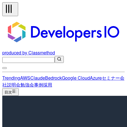
produced by Classmethod
Trending
AWS
Claude
Bedrock
Google Cloud
Azure
セミナー
会
社説明会
勉強会
事例
採用
目次