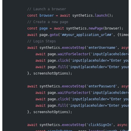
        // Launch a browser
        const
 browser
 =
 await
 synthetics.
launch
();
        // Create a new page
        const
 page
 =
 await
 synthetics.
newPage
(browser);
        await
 page.
goto
(
'##your_application_url##'
, {timeo
        // Login Steps
        await
 synthetics.
executeStep
(
'enterUsername'
, 
asyn
            await
 page.
waitForSelector
(
'input[placeholder=
            await
 page.
click
(
'input[placeholder="Enter you
            await
 page.
fill
(
'input[placeholder="Enter your
        }, screenshotOptions);
        await
 synthetics.
executeStep
(
'enterPassword'
, 
asyn
            await
 page.
waitForSelector
(
'input[placeholder=
            await
 page.
click
(
'input[placeholder="Enter you
            await
 page.
fill
(
'input[placeholder="Enter your
        }, screenshotOptions);
        await
 synthetics.
executeStep
(
'clickSignIn'
, 
async
 