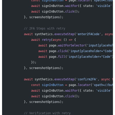
            const
 signInButton
 =
 page.
locator
(
'xpath=//but
            await
 signInButton.
waitFor
({ state: 
'visible'
 
            await
 signInButton.
click
();
        }, screenshotOptions);
        // 2FA Steps with retry
        await
 synthetics.
executeStep
(
'enter2FACode'
, 
async
            await
 retry
(
async
 () 
=>
 {
                await
 page.
waitForSelector
(
'input[placehol
                await
 page.
click
(
'input[placeholder="Code"
                await
 page.
fill
(
'input[placeholder="Code"]
            });
        }, screenshotOptions);
        await
 synthetics.
executeStep
(
'confirm2FA'
, 
async
 f
            const
 signInButton
 =
 page.
locator
(
'xpath=//but
            await
 signInButton.
waitFor
({ state: 
'visible'
 
            await
 signInButton.
click
();
        }, screenshotOptions);
        // Verification with retry