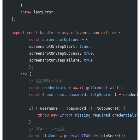
    }
    throw
 lastError;
};
export
 const
 handler
 =
 async
 (
event
, 
context
) 
=>
 {
        const
 screenshotOptions
 =
 {
        screenshotOnStepStart: 
true
,
        screenshotOnStepSuccess: 
true
,
        screenshotOnStepFailure: 
true
        };
    try
 {
        // 認証情報の取得
        const
 credentials
 =
 await
 getCredentials
();
        const
 { 
username
, 
password
, 
totpSecret
 } 
=
 credent
        if
 (
!
username 
||
 !
password 
||
 !
totpSecret) {
            throw
 new
 Error
(
'Missing required credentials'
        }
        // 2FAコードの生成
        const
 tfaCode
 =
 generate2FACode
(totpSecret);