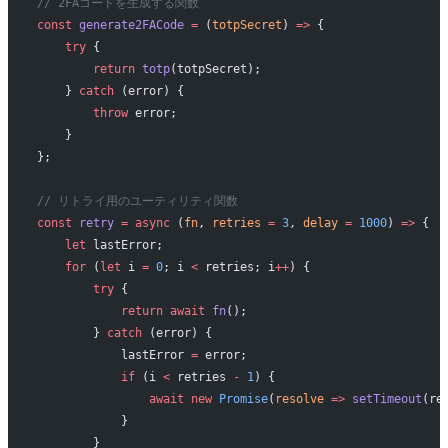
// 2FAコードを生成する関数
const
 generate2FACode
 =
 (
totpSecret
) 
=>
 {
    try
 {
        return
 totp
(totpSecret);
    } 
catch
 (error) {
        throw
 error;
    }
};
// リトライ用のユーティリティ関数
const
 retry
 =
 async
 (
fn
, 
retries
 =
 3
, 
delay
 =
 1000
) 
=>
 {
    let
 lastError;
    for
 (
let
 i 
=
 0
; i 
<
 retries; i
++
) {
        try
 {
            return
 await
 fn
();
        } 
catch
 (error) {
            lastError 
=
 error;
            if
 (i 
<
 retries 
-
 1
) {
                await
 new
 Promise
(
resolve
 =>
 setTimeout
(re
            }
        }