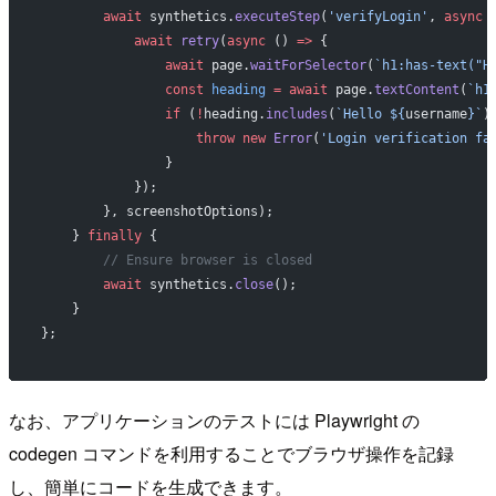
        await
 synthetics.
executeStep
(
'verifyLogin'
, 
async
 
            await
 retry
(
async
 () 
=>
 {
                await
 page.
waitForSelector
(
`h1:has-text("H
                const
 heading
 =
 await
 page.
textContent
(
`h1
                if
 (
!
heading.
includes
(
`Hello ${
username
}`
)
                    throw
 new
 Error
(
'Login verification fa
                }
            });
        }, screenshotOptions);
    } 
finally
 {
        // Ensure browser is closed
        await
 synthetics.
close
();
    }
};
なお、アプリケーションのテストには Playwright の
codegen コマンドを利用することでブラウザ操作を記録
し、簡単にコードを生成できます。