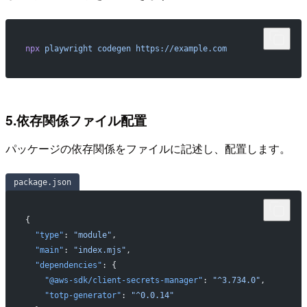
npx
 playwright
 codegen
 https://example.com
5.依存関係ファイル配置
パッケージの依存関係をファイルに記述し、配置します。
package.json
{
  "type"
: 
"module"
,
  "main"
: 
"index.mjs"
,
  "dependencies"
: {
    "@aws-sdk/client-secrets-manager"
: 
"^3.734.0"
,
    "totp-generator"
: 
"^0.0.14"