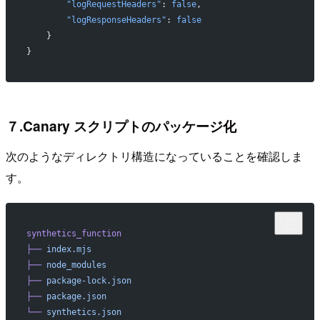
        "logRequestHeaders"
: 
false
,
        "logResponseHeaders"
: 
false
    }
}
７.Canary スクリプトのパッケージ化
次のようなディレクトリ構造になっていることを確認しま
す。
synthetics_function
├──
 index.mjs
├──
 node_modules
├──
 package-lock.json
├──
 package.json
└──
 synthetics.json