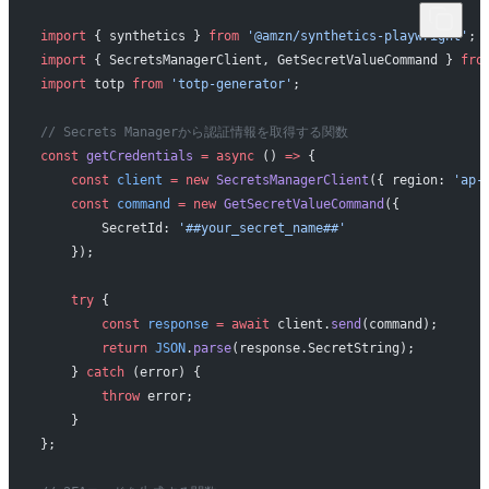
import
 { synthetics } 
from
 '@amzn/synthetics-playwright'
;
import
 { SecretsManagerClient, GetSecretValueCommand } 
fro
import
 totp 
from
 'totp-generator'
;
// Secrets Managerから認証情報を取得する関数
const
 getCredentials
 =
 async
 () 
=>
 {
    const
 client
 =
 new
 SecretsManagerClient
({ region: 
'ap-
    const
 command
 =
 new
 GetSecretValueCommand
({
        SecretId: 
'##your_secret_name##'
    });
    try
 {
        const
 response
 =
 await
 client.
send
(command);
        return
 JSON
.
parse
(response.SecretString);
    } 
catch
 (error) {
        throw
 error;
    }
};