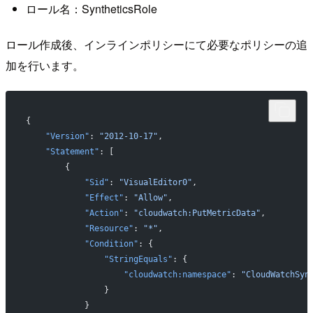
ロール名：SyntheticsRole
ロール作成後、インラインポリシーにて必要なポリシーの追
加を行います。
{
    "Version"
: 
"2012-10-17"
,
    "Statement"
: [
        {
            "Sid"
: 
"VisualEditor0"
,
            "Effect"
: 
"Allow"
,
            "Action"
: 
"cloudwatch:PutMetricData"
,
            "Resource"
: 
"*"
,
            "Condition"
: {
                "StringEquals"
: {
                    "cloudwatch:namespace"
: 
"CloudWatchSyn
                }
            }