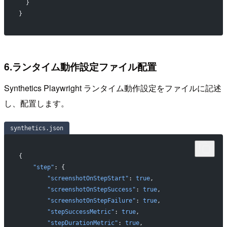
  }
}
6.ランタイム動作設定ファイル配置
Synthetics Playwright ランタイム動作設定をファイルに記述
し、配置します。
synthetics.json
{
    "step"
: {
        "screenshotOnStepStart"
: 
true
,
        "screenshotOnStepSuccess"
: 
true
,
        "screenshotOnStepFailure"
: 
true
,
        "stepSuccessMetric"
: 
true
,
        "stepDurationMetric"
: 
true
,