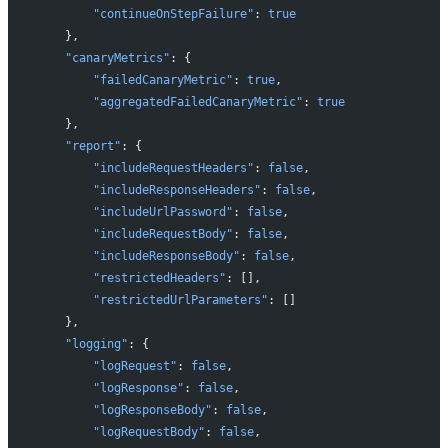
        "continueOnStepFailure"
: 
true
    },
    "canaryMetrics"
: {
        "failedCanaryMetric"
: 
true
,
        "aggregatedFailedCanaryMetric"
: 
true
    },
    "report"
: {
        "includeRequestHeaders"
: 
false
,
        "includeResponseHeaders"
: 
false
,
        "includeUrlPassword"
: 
false
,
        "includeRequestBody"
: 
false
,
        "includeResponseBody"
: 
false
,
        "restrictedHeaders"
: [],
        "restrictedUrlParameters"
: []
    },
    "logging"
: {
        "logRequest"
: 
false
,
        "logResponse"
: 
false
,
        "logResponseBody"
: 
false
,
        "logRequestBody"
: 
false
,