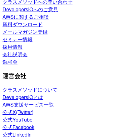
クラスメソッドへの問い合わせ
DevelopersIOへのご意見
AWSに関するご相談
資料ダウンロード
メールマガジン登録
セミナー情報
採用情報
会社説明会
勉強会
運営会社
クラスメソッドについて
DevelopersIOとは
AWS支援サービス一覧
公式X(Twitter)
公式YouTube
公式Facebook
公式LinkedIn