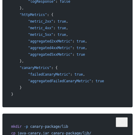
        "logResponse"
: 
false
    },
    "httpMetrics"
: {
        "metric_2xx"
: 
true
,
        "metric_4xx"
: 
true
,
        "metric_5xx"
: 
true
,
        "aggregated2xxMetric"
: 
true
,
        "aggregated4xxMetric"
: 
true
,
        "aggregated5xxMetric"
: 
true
    },
    "canaryMetrics"
: {
        "failedCanaryMetric"
: 
true
,
        "aggregatedFailedCanaryMetric"
: 
true
    }
}
mkdir
 -p
 canary-package/lib
cp
 java-canary.jar
 canary-package/lib/