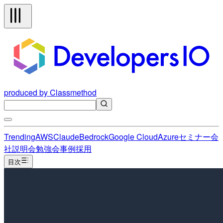
produced by Classmethod
Trending
AWS
Claude
Bedrock
Google Cloud
Azure
セミナー
会
社説明会
勉強会
事例
採用
目次