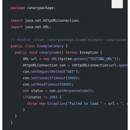
package
 canarypackage;
import
 java.net.HttpURLConnection;
import
 java.net.URL;
// Handler value: canarypackage.ExampleCanary::canaryCode
public
 class
 ExampleCanary
 { 
  public
 void
 canaryCode
() 
throws
 Exception { 
      URL url 
=
 new
 URL
(System.
getenv
(
"TESTING_URL"
));
      HttpURLConnection con 
=
 (HttpURLConnection)url.
openC
      con.
setRequestMethod
(
"GET"
);
      con.
setConnectTimeout
(
5000
);
      con.
setReadTimeout
(
5000
);
      int
 status 
=
 con.
getResponseCode
();
      if
(status 
!=
 200
) {
        throw
 new
 Exception
(
"Failed to load "
 +
 url 
+
 ", s
      }
  }
}