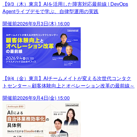
【9/3（木）東京】AIを活用した障害対応最前線 | DevOps
Agentライブデモで学ぶ、自律型運用の実践
開催前
2026年9月3日(木) 16:00
【9/4（金）東京】AIチームメイトが変える次世代コンタク
トセンター～顧客体験向上とオペレーション改革の最前線～
開催前
2026年9月4日(金) 15:00