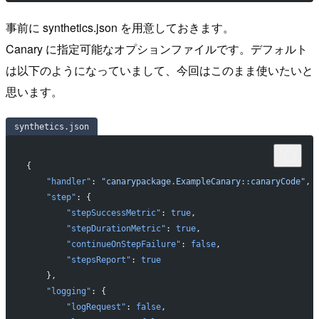
事前に synthetics.json を用意しておきます。
Canary に指定可能なオプションファイルです。デフォルト
は以下のようになっていまして、今回はこのまま使いたいと
思います。
synthetics.json
{
    "handler"
: 
"canarypackage.ExampleCanary::canaryCode"
,
    "step"
: {
        "stepSuccessMetric"
: 
true
,
        "stepDurationMetric"
: 
true
,
        "continueOnStepFailure"
: 
false
,
        "stepsReport"
: 
true
    },
    "logging"
: {
        "logRequest"
: 
false
,