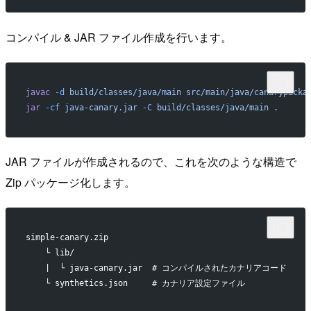
コンパイル & JAR ファイル作成を行います。
javac
 -d
 build/classes/java/main
 src/main/java/canarypacka
jar
 -cf
 java-canary.jar
 -C
 build/classes/java/main
 .
JAR ファイルが作成されるので、これを次のような構造で
Zip パッケージ化します。
simple-canary.zip
    └ lib/
    |  └ java-canary.jar  # コンパイルされたカナリアコード
    └ synthetics.json     # カナリア設定ファイル