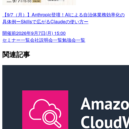
【9/7（月）】Anthropic登壇！AIによる自治体業務効率化の
具体例ーSkillsで広がるClaudeの使い方ー
開催前
2026年9月7日(月) 15:00
セミナー一覧
会社説明会一覧
勉強会一覧
関連記事