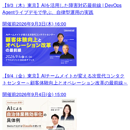
【9/3（木）東京】AIを活用した障害対応最前線 | DevOps
Agentライブデモで学ぶ、自律型運用の実践
開催前
2026年9月3日(木) 16:00
【9/4（金）東京】AIチームメイトが変える次世代コンタク
トセンター～顧客体験向上とオペレーション改革の最前線～
開催前
2026年9月4日(金) 15:00