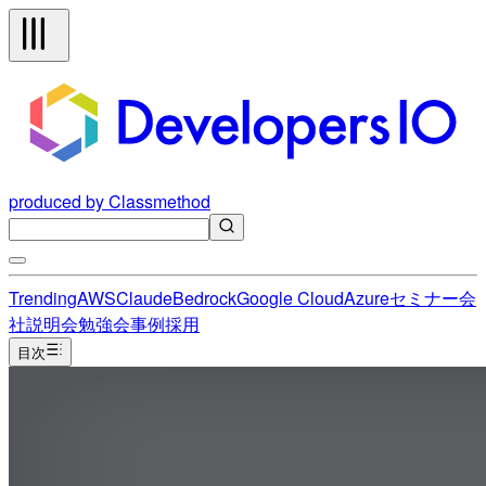
produced by Classmethod
Trending
AWS
Claude
Bedrock
Google Cloud
Azure
セミナー
会
社説明会
勉強会
事例
採用
目次