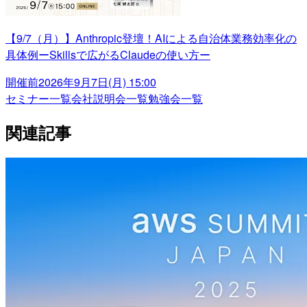
【9/7（月）】Anthropic登壇！AIによる自治体業務効率化の
具体例ーSkillsで広がるClaudeの使い方ー
開催前
2026年9月7日(月) 15:00
セミナー一覧
会社説明会一覧
勉強会一覧
関連記事