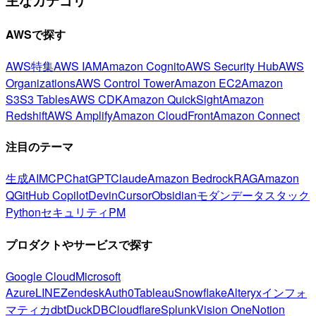
主なカテゴリ
AWSで探す
AWS特集
AWS IAM
Amazon Cognito
AWS Security Hub
AWS
Organizations
AWS Control Tower
Amazon EC2
Amazon
S3
S3 Tables
AWS CDK
Amazon QuickSight
Amazon
Redshift
AWS Amplify
Amazon CloudFront
Amazon Connect
注目のテーマ
生成AI
MCP
ChatGPT
Claude
Amazon Bedrock
RAG
Amazon
Q
GitHub Copilot
Devin
Cursor
Obsidian
モダンデータスタック
Python
セキュリティ
PM
プロダクトやサービスで探す
Google Cloud
Microsoft
Azure
LINE
Zendesk
Auth0
Tableau
Snowflake
Alteryx
インフォ
マティカ
dbt
DuckDB
Cloudflare
Splunk
Vision One
Notion