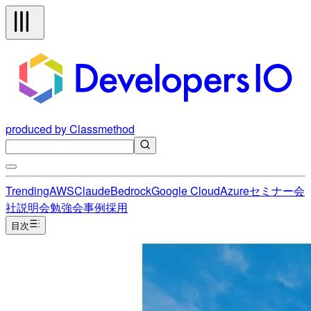
produced by Classmethod
Trending
AWS
Claude
Bedrock
Google Cloud
Azure
セミナー
会
社説明会
勉強会
事例
採用
目次