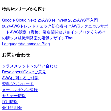
特集やシリーズから探す
Google Cloud Next ’25
AWS re:Invent 2025
AWS再入門
2024
AWSトレンドチェック
初心者向け
AWSテクニカルサポ
ート
AWS認定（資格）
製造業関連
ジョインブログ
くらめそ
の情シス
組織開発室の活動
デザイン
Thai
Language
Vietnamese Blog
お問い合わせ
クラスメソッドへの問い合わせ
DevelopersIOへのご意見
AWSに関するご相談
資料ダウンロード
メールマガジン登録
セミナー情報
採用情報
会社説明会