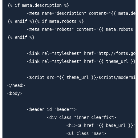
{% if meta.description %}

	<meta name="description" content="{{ meta.description }}"> 

{% endif %}{% if meta.robots %}

	<meta name="robots" content="{{ meta.robots }}">

{% endif %}

	<link rel="stylesheet" href="http://fonts.googleapis.com/css?family=Open+Sans:400,700" type="text/css" />

	<link rel="stylesheet" href="{{ theme_url }}/style.css" type="text/css" />

	<script src="{{ theme_url }}/scripts/modernizr-2.6.1.min.js"></script>

</head>

<body>

	<header id="header">

		<div class="inner clearfix">

			<h1><a href="{{ base_url }}">{{ site_title }}</a></h1>

			<ul class="nav">
