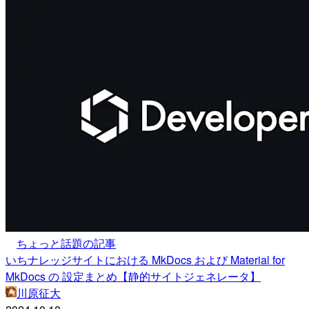
ちょっと話題の記事
いちナレッジサイトにおける MkDocs および Material for
MkDocs の 設定まとめ【静的サイトジェネレータ】
川原征大