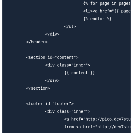
				{% for page in pages %}

				<li><a href="{{ page.url }}">{{ page.title }}</a></li>

				{% endfor %}

			</ul>

		</div>

	</header>

	<section id="content">

		<div class="inner">

			{{ content }}

		</div>

	</section>

	<footer id="footer">

		<div class="inner">

			<a href="http://pico.dev7studios.com">Pico</a> was made by <a href="http://gilbert.pellegrom.me">Gilbert Pellegrom</a> 

			from <a href="http://dev7studios.com">Dev7studios</a>.
