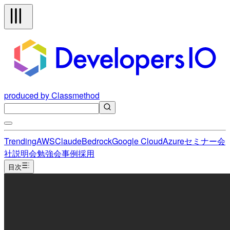
produced by Classmethod
Trending
AWS
Claude
Bedrock
Google Cloud
Azure
セミナー
会
社説明会
勉強会
事例
採用
目次