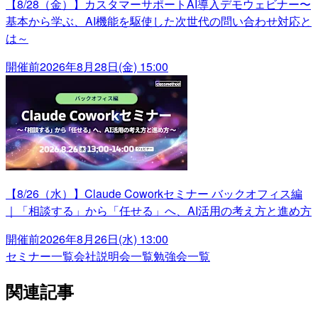
【8/28（金）】カスタマーサポートAI導入デモウェビナー〜
基本から学ぶ、AI機能を駆使した次世代の問い合わせ対応と
は～
開催前
2026年8月28日(金) 15:00
【8/26（水）】Claude Coworkセミナー バックオフィス編
｜「相談する」から「任せる」へ、AI活用の考え方と進め方
開催前
2026年8月26日(水) 13:00
セミナー一覧
会社説明会一覧
勉強会一覧
関連記事