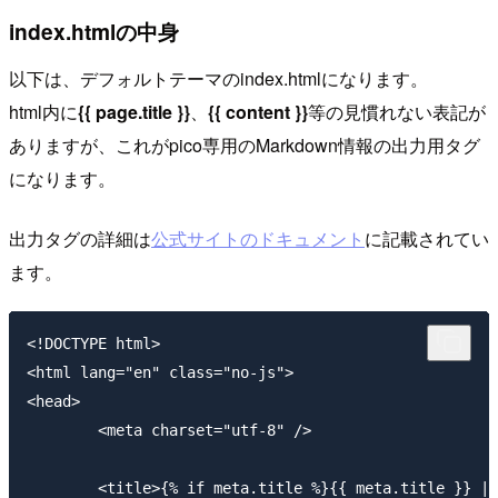
index.htmlの中身
以下は、デフォルトテーマのindex.htmlになります。
html内に
{{ page.title }}
、
{{ content }}
等の見慣れない表記が
ありますが、これがpico専用のMarkdown情報の出力用タグ
になります。
出力タグの詳細は
公式サイトのドキュメント
に記載されてい
ます。
<!DOCTYPE html>

<html lang="en" class="no-js">

<head>

	<meta charset="utf-8" />

	<title>{% if meta.title %}{{ meta.title }} | {% endif %}{{ site_title }}</title>
