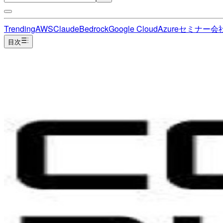
Trending
AWS
Claude
Bedrock
Google Cloud
Azure
セミナー
会
目次