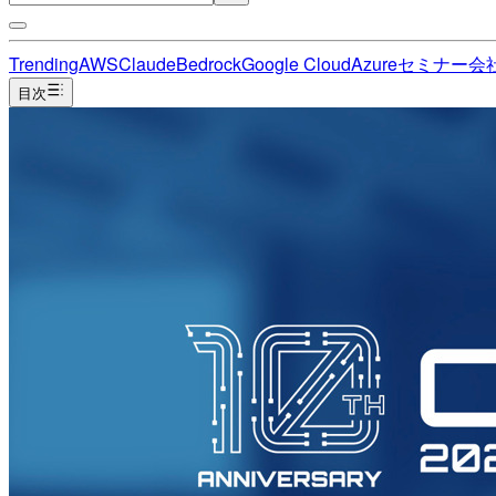
Trending
AWS
Claude
Bedrock
Google Cloud
Azure
セミナー
会
目次