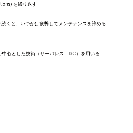
ations) を繰り返す
が続くと、いつかは疲弊してメンテナンスを諦める
い
ドを中心とした技術（サーバレス、IaC）を用いる