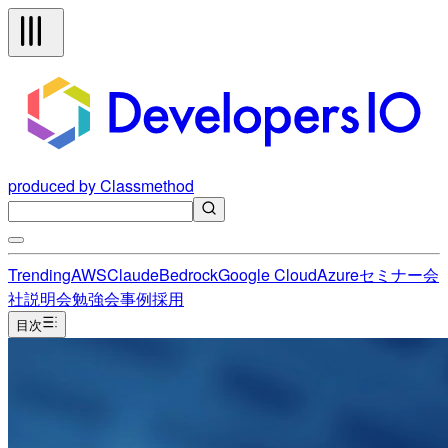
produced by Classmethod
Trending
AWS
Claude
Bedrock
Google Cloud
Azure
セミナー
会
社説明会
勉強会
事例
採用
目次