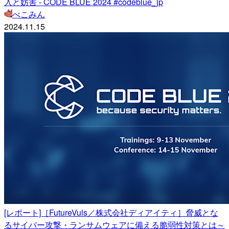
入と妨害 - CODE BLUE 2024 #codeblue_jp
べこみん
2024.11.15
[レポート]［FutureVuls／株式会社ディアイティ］脅威とな
るサイバー攻撃・ランサムウェアに備える脆弱性対策とは～