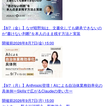
【8/7（金）】なぜ暗黙知は、文書化しても継承できないの
か"書けない判断"を本人のまま残す方法と実装
開催前
2026年8月7日(金) 15:00
【9/7（月）】Anthropic登壇！AIによる自治体業務効率化の
具体例ーSkillsで広がるClaudeの使い方ー
開催前
2026年9月7日(月) 15:00