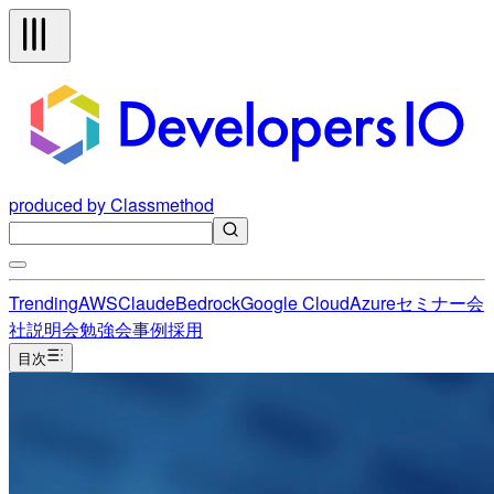
produced by Classmethod
Trending
AWS
Claude
Bedrock
Google Cloud
Azure
セミナー
会
社説明会
勉強会
事例
採用
目次