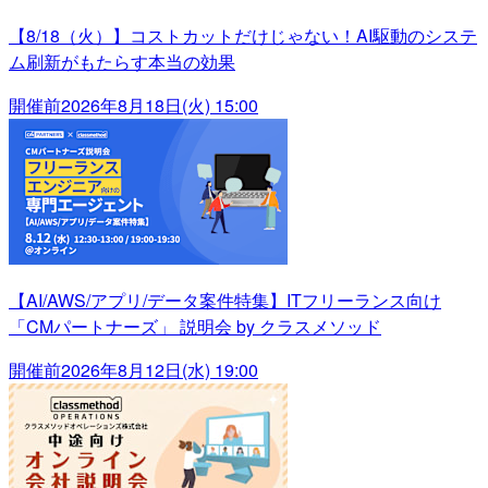
【8/18（火）】コストカットだけじゃない！AI駆動のシステ
ム刷新がもたらす本当の効果
開催前
2026年8月18日(火) 15:00
【AI/AWS/アプリ/データ案件特集】ITフリーランス向け
「CMパートナーズ」 説明会 by クラスメソッド
開催前
2026年8月12日(水) 19:00