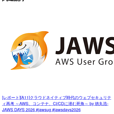
[レポート][A11]クラウドネイティブ時代のウェブセキュリテ
ィ再考 ～AWS、コンテナ、CI/CDに潜む死角～ by 徳丸浩-
JAWS DAYS 2026 #jawsug #jawsdays2026