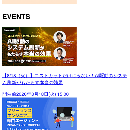
EVENTS
【8/18（火）】コストカットだけじゃない！AI駆動のシステ
ム刷新がもたらす本当の効果
開催前
2026年8月18日(火) 15:00