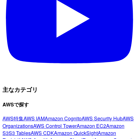
主なカテゴリ
AWSで探す
AWS特集
AWS IAM
Amazon Cognito
AWS Security Hub
AWS
Organizations
AWS Control Tower
Amazon EC2
Amazon
S3
S3 Tables
AWS CDK
Amazon QuickSight
Amazon