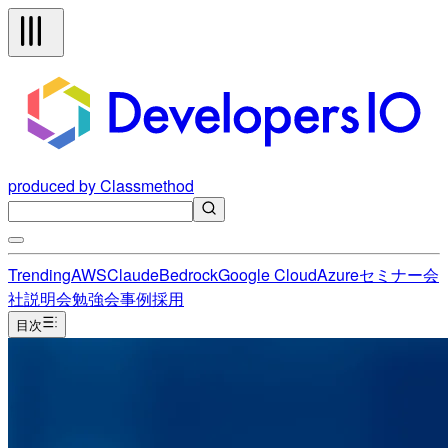
produced by Classmethod
Trending
AWS
Claude
Bedrock
Google Cloud
Azure
セミナー
会
社説明会
勉強会
事例
採用
目次