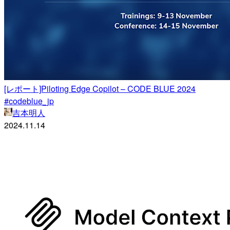
[レポート]Piloting Edge Copilot – CODE BLUE 2024
#codeblue_jp
吉本明人
2024.11.14