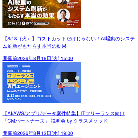
【8/18（火）】コストカットだけじゃない！AI駆動のシステ
ム刷新がもたらす本当の効果
開催前
2026年8月18日(火) 15:00
【AI/AWS/アプリ/データ案件特集】ITフリーランス向け
「CMパートナーズ」 説明会 by クラスメソッド
開催前
2026年8月12日(水) 19:00