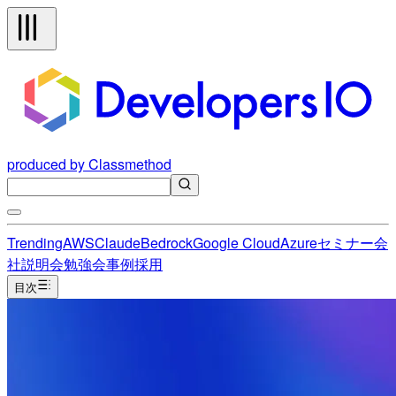
produced by Classmethod
Trending
AWS
Claude
Bedrock
Google Cloud
Azure
セミナー
会
社説明会
勉強会
事例
採用
目次