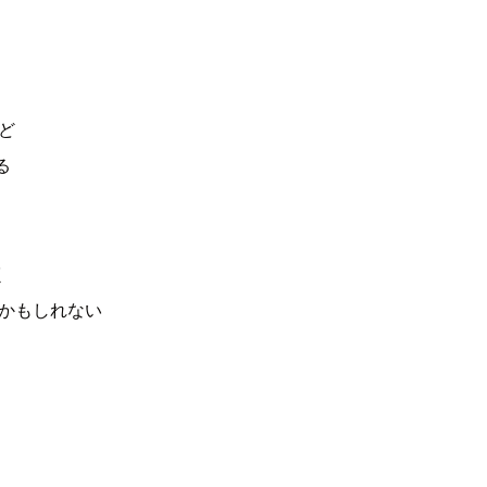
ど
る
く
かもしれない