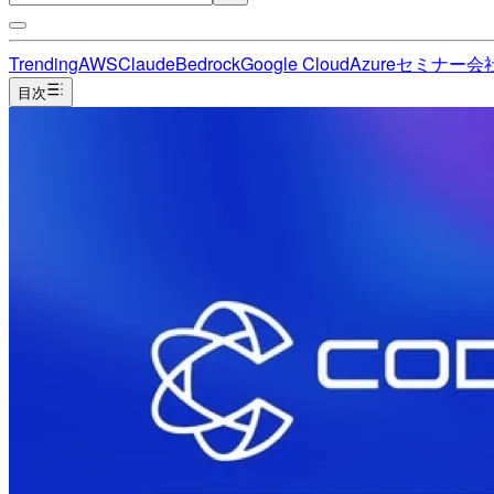
Trending
AWS
Claude
Bedrock
Google Cloud
Azure
セミナー
会
目次